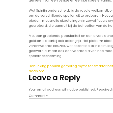
genieten van een veilige en eerlijke speelervaring.
Wat Spinfin onderscheidt, is de royale welkomstbon
om de verschillende spellen uit te proberen. Het c
bieden, met snelle uitbetalingen in zowel fiat als
gecreëerd, die aansluit bij de behoeften van de 
Met een groeiende populariteit en een divers aanbo
gokken is daarbij ook belangrijk. Het platform biedt
verantwoorde keuzes, wat essentieel is in de huidi
gokwereld, maar ook een voorbeeld van hoe mode
spelerbescherming.
Post
Debunking popular gambling myths for smarter bet
decisions
navigation
Leave a Reply
Your email address will not be published.
Required 
Comment
*