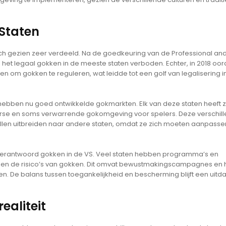
 Staten
sch gezien zeer verdeeld. Na de goedkeuring van de Professional an
 het legaal gokken in de meeste staten verboden. Echter, in 2018 oo
n om gokken te reguleren, wat leidde tot een golf van legalisering i
ebben nu goed ontwikkelde gokmarkten. Elk van deze staten heeft z
iverse en soms verwarrende gokomgeving voor spelers. Deze verschill
illen uitbreiden naar andere staten, omdat ze zich moeten aanpass
verantwoord gokken in de VS. Veel staten hebben programma’s en
gen de risico’s van gokken. Dit omvat bewustmakingscampagnes en 
De balans tussen toegankelijkheid en bescherming blijft een uitd
ealiteit