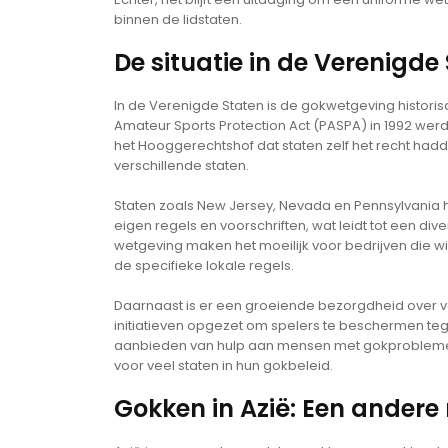
binnen de lidstaten.
De situatie in de Verenigde
In de Verenigde Staten is de gokwetgeving histori
Amateur Sports Protection Act (PASPA) in 1992 werd
het Hooggerechtshof dat staten zelf het recht hadde
verschillende staten.
Staten zoals New Jersey, Nevada en Pennsylvania h
eigen regels en voorschriften, wat leidt tot een d
wetgeving maken het moeilijk voor bedrijven die w
de specifieke lokale regels.
Daarnaast is er een groeiende bezorgdheid over 
initiatieven opgezet om spelers te beschermen te
aanbieden van hulp aan mensen met gokproblemen. 
voor veel staten in hun gokbeleid.
Gokken in Azië: Een andere r