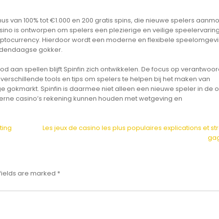
us van 100% tot €1.000 en 200 gratis spins, die nieuwe spelers aanm
asino is ontworpen om spelers een plezierige en veilige speelervaring
 cryptocurrency. Hierdoor wordt een moderne en flexibele speelomgev
hedendaagse gokker.
d aan spellen blijft Spinfin zich ontwikkelen. De focus op verantwoo
 verschillende tools en tips om spelers te helpen bij het maken van
ge gokmarkt. Spinfin is daarmee niet alleen een nieuwe speler in de o
rne casino’s rekening kunnen houden met wetgeving en
ting
Les jeux de casino les plus populaires explications et st
ga
fields are marked
*