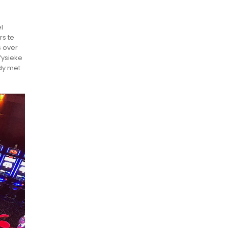
l
rs te
s over
fysieke
dy met