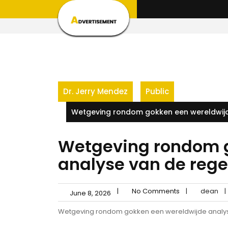
Skip
to
content
Dr. Jerry Mendez
Public
Wetgeving rondom gokken een wereldwijde
Wetgeving rondom g
analyse van de rege
|
No Comments
|
dean
|
June 8, 2026
Wetgeving rondom gokken een wereldwijde analyse