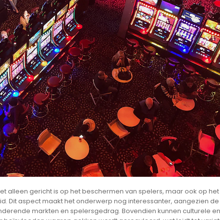
niet alleen gericht is op het beschermen van spelers, maar ook op het
d. Dit aspect maakt het onderwerp nog interessanter, aangezien de
nderende markten en spelersgedrag. Bovendien kunnen culturele e