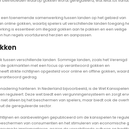
 beïnvloeden waarop gokken wordt gereguleerd, wat leidt tot variati
tot een toenemende samenwerking tussen landen op het gebied van
n online gokken, waarbij spelers uit verschillende landen toegang 
rking is essentieel om illegaal gokken aan te pakken en een veilige
n hun regels voortdurend herzien en aanpassen.
okken
ijk tussen verschillende landen. Sommige landen, zoals het Verenigd
erde gokmarkten met een focus op verantwoord gokken en
eft strikte richtlijnen opgesteld voor online en offline gokken, waar
erantwoord gedrag.
benadering hanteren. In Nederland bijvoorbeeld, is de Wet Kansspele
kken reguleert. Deze wet biedt een vergunningensysteem en zorgt erv
t niet alleen bij het beschermen van spelers, maar biedt ook de over
uit de gereguleerde sector.
chtlijnen en aanbevelingen gepubliceerd om de kansspelen te regule
t beschermen van consumenten en het stimuleren van economische g
tgeving te implementeren, gezien de verschillende culturen en traditi