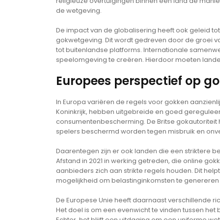
religieuze overtuigingen binnen een land de manier
de wetgeving.
De impact van de globalisering heeft ook geleid 
gokwetgeving. Dit wordt gedreven door de groei va
tot buitenlandse platforms. Internationale samenwe
speelomgeving te creëren. Hierdoor moeten lande
Europees perspectief op g
In Europa variëren de regels voor gokken aanzienl
Koninkrijk, hebben uitgebreide en goed geregule
consumentenbescherming. De Britse gokautoriteit he
spelers beschermd worden tegen misbruik en onv
Daarentegen zijn er ook landen die een striktere 
Afstand in 2021 in werking getreden, die online go
aanbieders zich aan strikte regels houden. Dit help
mogelijkheid om belastinginkomsten te genereren 
De Europese Unie heeft daarnaast verschillende ri
Het doel is om een evenwicht te vinden tussen he
Echter, het blijft een uitdaging om een uniforme we