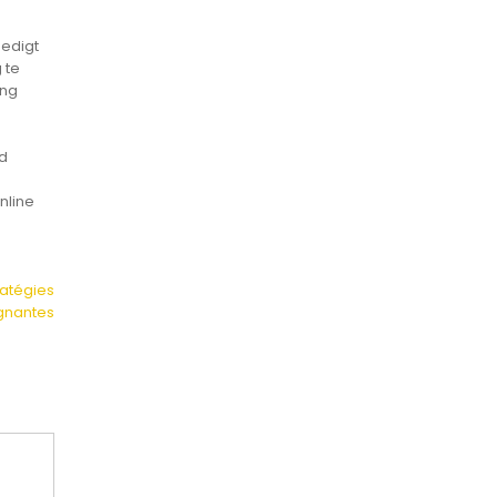
oedigt
 te
ing
rd
nline
ratégies
gnantes