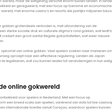
r wereld, maar de wetgeving verschilt enorm tussen landen. In lande
ikkeld en gereguleerd, met een focus op toerisme en economische
r wereld, met enorme casino’s en resorts die jaarlijks miljoenen bez
ar gokken grotendeels verboden is, met uitzondering van de
een sterke sociale druk en culturele stigma’s rond gokken, wat leidt t
t creëert een groot aantal illegale gokactiviteiten, wat weer nieuwe
en.
 de opkomst van online gokken. Veel spelers zoeken naar manieren o
at vraag oproept naar een effectieve regulering. Landen als Japan
te legaliseren, wat zou kunnen leiden tot veranderingen in hun wet
 de online gokwereld
s ontwikkeld voor spelers in Nederland. Met een focus op
form een breed scala aan spellen, variërend van slots tot live casinos
 een internationale licentie vanuit Curaçao, waardoor spelers kunnen