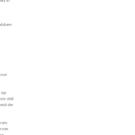
es in
hebben
door
n op
oor dat
heid de
ren.
roei.
es