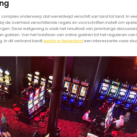
ing
mplex onderwerp dat wereldwijd verschilt van land tot land. In vee
ij de overheid verschillende regels en voorschriften instelt om spele
gen. Deze wetgeving is vaak het resultaat van jarenlange discussie
n gokken. Van het toestaan van online gokken tot het reguleren van 
g. In dit verband biedt
spinfin in Nederland
een interessante case stu