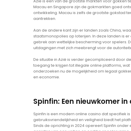
Azië is een van de grootste markten voor gokken te
Macau en Singapore zijn de gokmarkten goed ontw
ontwikkeling. Macau is zelfs de grootste gokstad te
aantrekken.
Aan de andere kant zijn er landen zoals China, wa
staatsmonopolies op loterijen. In deze landen is er 
gebrek aan wettelijke bescherming voor spelers. Di
uitdagingen met zich meebrengt voor de autoriteit
De situatie in Azië is verder gecompliceerd door
toegang te krijgen tot illegale online platforms, w
onderzoeken nu de mogelijkheid om legaal gokken 
en economie.
Spinfin: Een nieuwkomer in
Spinfin is een modern online casino dat specifiek i
gebruiksvriendelijkheid en veiligheid biedt het plat
Sinds de oprichting in 2024 opereert Spinfin onder