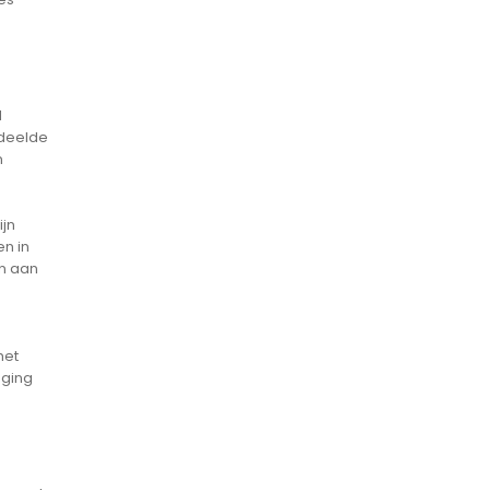
d
rdeelde
n
ijn
en in
en aan
het
aging