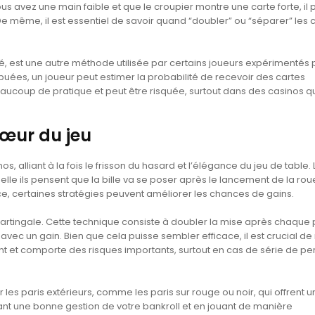
ous avez une main faible et que le croupier montre une carte forte, il 
 De même, il est essentiel de savoir quand “doubler” ou “séparer” les 
é, est une autre méthode utilisée par certains joueurs expérimentés 
ibuées, un joueur peut estimer la probabilité de recevoir des cartes
eaucoup de pratique et peut être risquée, surtout dans des casinos q
cœur du jeu
, alliant à la fois le frisson du hasard et l’élégance du jeu de table. 
elle ils pensent que la bille va se poser après le lancement de la rou
ce, certaines stratégies peuvent améliorer les chances de gains.
artingale. Cette technique consiste à doubler la mise après chaque 
vec un gain. Bien que cela puisse sembler efficace, il est crucial de
t et comporte des risques importants, surtout en cas de série de pe
es paris extérieurs, comme les paris sur rouge ou noir, qui offrent u
yant une bonne gestion de votre bankroll et en jouant de manière