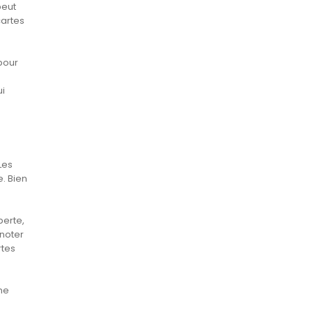
peut
cartes
pour
ui
Les
e. Bien
perte,
 noter
rtes
ne