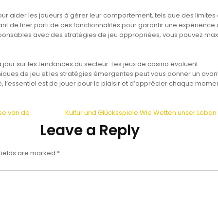
our aider les joueurs à gérer leur comportement, tels que des limites
ant de tirer parti de ces fonctionnalités pour garantir une expérience 
sponsables avec des stratégies de jeu appropriées, vous pouvez max
 à jour sur les tendances du secteur. Les jeux de casino évoluent
ques de jeu et les stratégies émergentes peut vous donner un avan
l’essentiel est de jouer pour le plaisir et d’apprécier chaque mome
se van de
Kultur und Glücksspiele Wie Wetten unser Lebe
Leave a Reply
fields are marked
*