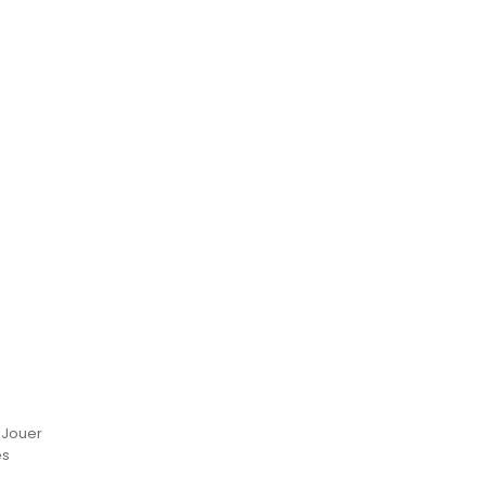
. Jouer
es