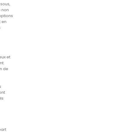
 sous,
e non
options
t en
s
eux et
nt.
un de
s
ont
ls
part