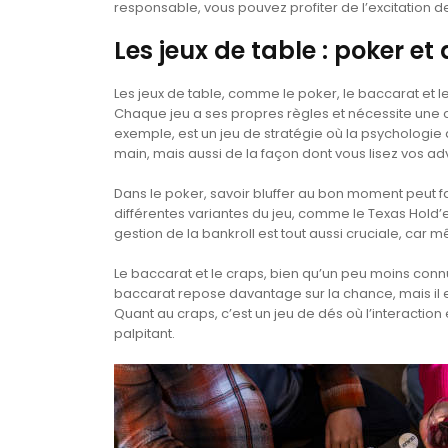
responsable, vous pouvez profiter de l’excitation de 
Les jeux de table : poker et
Les jeux de table, comme le poker, le baccarat et l
Chaque jeu a ses propres règles et nécessite une 
exemple, est un jeu de stratégie où la psychologie d
main, mais aussi de la façon dont vous lisez vos ad
Dans le poker, savoir bluffer au bon moment peut fai
différentes variantes du jeu, comme le Texas Hold’
gestion de la bankroll est tout aussi cruciale, car
Le baccarat et le craps, bien qu’un peu moins conn
baccarat repose davantage sur la chance, mais il e
Quant au craps, c’est un jeu de dés où l’interaction
palpitant.