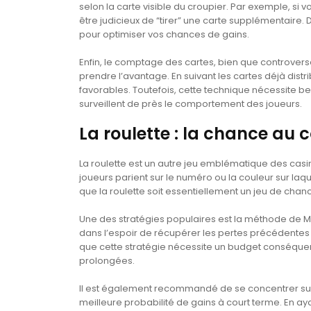
selon la carte visible du croupier. Par exemple, si v
être judicieux de “tirer” une carte supplémentaire.
pour optimiser vos chances de gains.
Enfin, le comptage des cartes, bien que controvers
prendre l’avantage. En suivant les cartes déjà distr
favorables. Toutefois, cette technique nécessite b
surveillent de près le comportement des joueurs.
La roulette : la chance au 
La roulette est un autre jeu emblématique des casinos
joueurs parient sur le numéro ou la couleur sur laqu
que la roulette soit essentiellement un jeu de chan
Une des stratégies populaires est la méthode de M
dans l’espoir de récupérer les pertes précédentes a
que cette stratégie nécessite un budget conséquen
prolongées.
Il est également recommandé de se concentrer sur l
meilleure probabilité de gains à court terme. En a