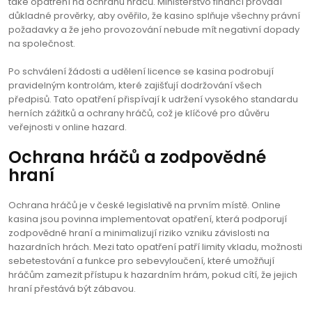
také opatření na ochranu hráčů. Ministerstvo financí provádí
důkladné prověrky, aby ověřilo, že kasino splňuje všechny právní
požadavky a že jeho provozování nebude mít negativní dopady
na společnost.
Po schválení žádosti a udělení licence se kasina podrobují
pravidelným kontrolám, které zajišťují dodržování všech
předpisů. Tato opatření přispívají k udržení vysokého standardu
herních zážitků a ochrany hráčů, což je klíčové pro důvěru
veřejnosti v online hazard.
Ochrana hráčů a zodpovědné
hraní
Ochrana hráčů je v české legislativě na prvním místě. Online
kasina jsou povinna implementovat opatření, která podporují
zodpovědné hraní a minimalizují riziko vzniku závislosti na
hazardních hrách. Mezi tato opatření patří limity vkladu, možnosti
sebetestování a funkce pro sebevyloučení, které umožňují
hráčům zamezit přístupu k hazardním hrám, pokud cítí, že jejich
hraní přestává být zábavou.