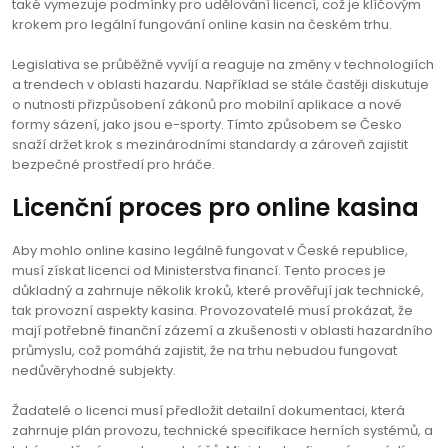
také vymezuje podmínky pro udělování licencí, což je klíčovým
krokem pro legální fungování online kasin na českém trhu.
Legislativa se průběžně vyvíjí a reaguje na změny v technologiích
a trendech v oblasti hazardu. Například se stále častěji diskutuje
o nutnosti přizpůsobení zákonů pro mobilní aplikace a nové
formy sázení, jako jsou e-sporty. Tímto způsobem se Česko
snaží držet krok s mezinárodními standardy a zároveň zajistit
bezpečné prostředí pro hráče.
Licenční proces pro online kasina
Aby mohlo online kasino legálně fungovat v České republice,
musí získat licenci od Ministerstva financí. Tento proces je
důkladný a zahrnuje několik kroků, které prověřují jak technické,
tak provozní aspekty kasina. Provozovatelé musí prokázat, že
mají potřebné finanční zázemí a zkušenosti v oblasti hazardního
průmyslu, což pomáhá zajistit, že na trhu nebudou fungovat
nedůvěryhodné subjekty.
Žadatelé o licenci musí předložit detailní dokumentaci, která
zahrnuje plán provozu, technické specifikace herních systémů, a