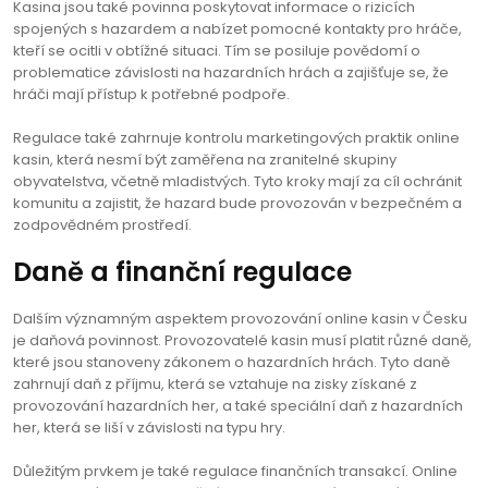
Kasina jsou také povinna poskytovat informace o rizicích
spojených s hazardem a nabízet pomocné kontakty pro hráče,
kteří se ocitli v obtížné situaci. Tím se posiluje povědomí o
problematice závislosti na hazardních hrách a zajišťuje se, že
hráči mají přístup k potřebné podpoře.
Regulace také zahrnuje kontrolu marketingových praktik online
kasin, která nesmí být zaměřena na zranitelné skupiny
obyvatelstva, včetně mladistvých. Tyto kroky mají za cíl ochránit
komunitu a zajistit, že hazard bude provozován v bezpečném a
zodpovědném prostředí.
Daně a finanční regulace
Dalším významným aspektem provozování online kasin v Česku
je daňová povinnost. Provozovatelé kasin musí platit různé daně,
které jsou stanoveny zákonem o hazardních hrách. Tyto daně
zahrnují daň z příjmu, která se vztahuje na zisky získané z
provozování hazardních her, a také speciální daň z hazardních
her, která se liší v závislosti na typu hry.
Důležitým prvkem je také regulace finančních transakcí. Online