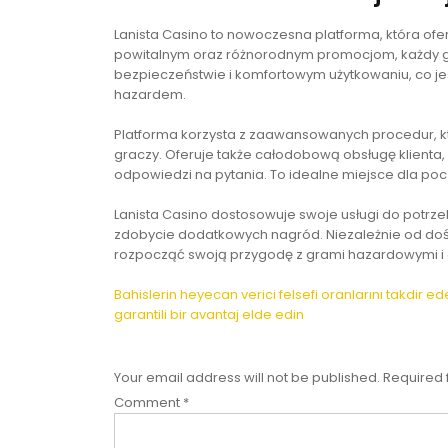
Lanista Casino to nowoczesna platforma, która of
powitalnym oraz różnorodnym promocjom, każdy gra
bezpieczeństwie i komfortowym użytkowaniu, co jes
hazardem.
Platforma korzysta z zaawansowanych procedur, 
graczy. Oferuje także całodobową obsługę klienta
odpowiedzi na pytania. To idealne miejsce dla pocz
Lanista Casino dostosowuje swoje usługi do potrzeb
zdobycie dodatkowych nagród. Niezależnie od doświ
rozpocząć swoją przygodę z grami hazardowymi i 
Post
Bahislerin heyecan verici felsefi oranlarını takdir e
garantili bir avantaj elde edin
navigation
Your email address will not be published.
Required 
Comment
*