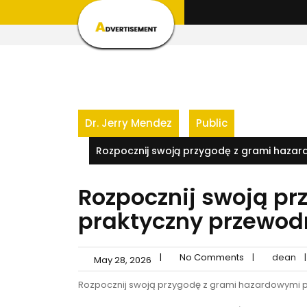
Skip
to
content
Dr. Jerry Mendez
Public
Rozpocznij swoją przygodę z grami hazar
Rozpocznij swoją p
praktyczny przewod
|
No Comments
|
dean
|
May 28, 2026
Rozpocznij swoją przygodę z grami hazardowymi p