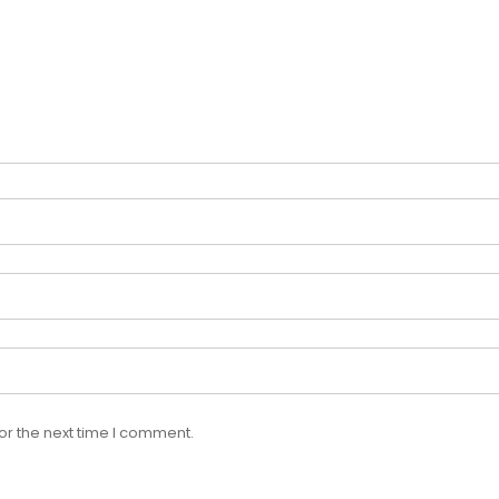
or the next time I comment.