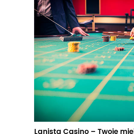
Lanista Casino – Twoje mie