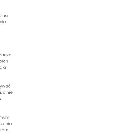
ć na
cią.
racza.
oich
, a
żywać
, a nie
ć
domym
dzenia
czem.