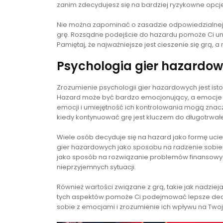
zanim zdecydujesz się na bardziej ryzykowne opcj
Nie można zapominać o zasadzie odpowiedzialnej gr
grę. Rozsądne podejście do hazardu pomoże Ci uni
Pamiętaj, że najważniejsze jest cieszenie się grą, a
Psychologia gier hazardo
Zrozumienie psychologii gier hazardowych jest is
Hazard może być bardzo emocjonujący, a emocje 
emocji i umiejętność ich kontrolowania mogą znac
kiedy kontynuować grę jest kluczem do długotrwał
Wiele osób decyduje się na hazard jako formę ucie
gier hazardowych jako sposobu na radzenie sobie z
jako sposób na rozwiązanie problemów finansowy
nieprzyjemnych sytuacji.
Również wartości związane z grą, takie jak nadzie
tych aspektów pomoże Ci podejmować lepsze decyz
sobie z emocjami i zrozumienie ich wpływu na Two