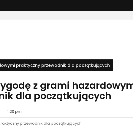
dowymi praktyczny przewodnik dla początkujących
rzygodę z grami hazardowy
nik dla początkujących
1:20 pm
raktyczny przewodnik dla początkujących