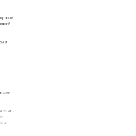
зартные
 нашей
ры и
м
гатыми
аничить
ли
еках