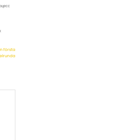
оцесс
х
n första
elrunda