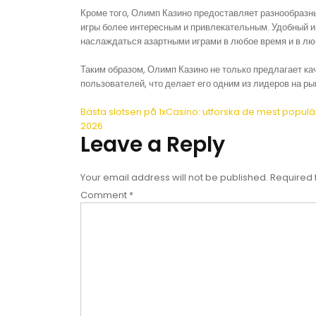
Кроме того, Олимп Казино предоставляет разнообразн
игры более интересным и привлекательным. Удобный и
наслаждаться азартными играми в любое время и в лю
Таким образом, Олимп Казино не только предлагает кач
пользователей, что делает его одним из лидеров на р
Post
Bästa slotsen på 1xCasino: utforska de mest popul
2026
navigation
Leave a Reply
Your email address will not be published.
Required 
Comment
*