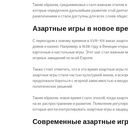
Таким образом, средневековье стало важным этапом в 
которые определяли дальнейшее развитие этой деятел
развлечением и стали доступны для всех слоев общес
Азартные игры в новое вре
С переходом к новому времени в XVIII-XIX веках азарт
домов и казино. Например, в 1638 году в Венеции откр
карточные и настольные игры. Этот шаг стал важным 
игорных заведений по всей Европе.
Также стоит отметить, что в это время азартные игры 
азартные игры стали частью культурной жизни, и вскор
продолжали бороться с игорной зависимостью и вводи
политических решений.
Таким образом, новое время стало эпохой, когда азар
на их распространение и развитие. Появление регули
которые могли контролировать азартные игры и защища
Современные азартные иг