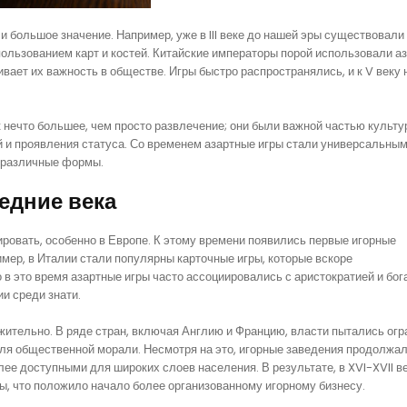
и большое значение. Например, уже в III веке до нашей эры существовали
ользованием карт и костей. Китайские императоры порой использовали а
ивает их важность в обществе. Игры быстро распространялись, и к V веку
к нечто большее, чем просто развлечение; они были важной частью культу
 и проявления статуса. Со временем азартные игры стали универсальны
в различные формы.
едние века
ровать, особенно в Европе. К этому времени появились первые игорные
имер, в Италии стали популярны карточные игры, которые вскоре
о в это время азартные игры часто ассоциировались с аристократией и бо
и среди знати.
жительно. В ряде стран, включая Англию и Францию, власти пытались огр
 для общественной морали. Несмотря на это, игорные заведения продолжа
лее доступными для широких слоев населения. В результате, в XVI-XVII в
ы, что положило начало более организованному игорному бизнесу.