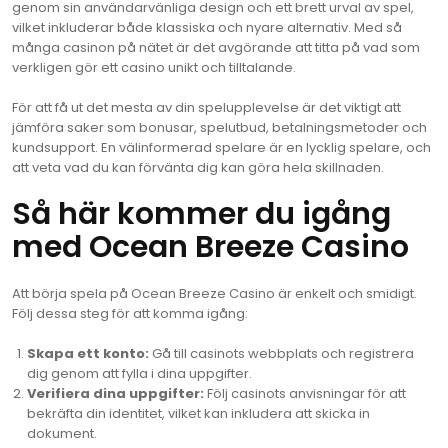
genom sin användarvänliga design och ett brett urval av spel,
vilket inkluderar både klassiska och nyare alternativ. Med så
många casinon på nätet är det avgörande att titta på vad som
verkligen gör ett casino unikt och tilltalande.
För att få ut det mesta av din spelupplevelse är det viktigt att
jämföra saker som bonusar, spelutbud, betalningsmetoder och
kundsupport. En välinformerad spelare är en lycklig spelare, och
att veta vad du kan förvänta dig kan göra hela skillnaden.
Så här kommer du igång
med Ocean Breeze Casino
Att börja spela på Ocean Breeze Casino är enkelt och smidigt.
Följ dessa steg för att komma igång:
Skapa ett konto:
Gå till casinots webbplats och registrera
dig genom att fylla i dina uppgifter.
Verifiera dina uppgifter:
Följ casinots anvisningar för att
bekräfta din identitet, vilket kan inkludera att skicka in
dokument.