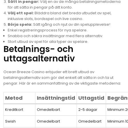
Sätt in pengar:
Välj en av de många betalningsmetoderna
för att sätta in pengar på ditt konto.
Välj ett spel:
Bläddra bland det breda utbudet av spel,
inklusive slots, bordsspel och live casino.
Börja spela:
Sätt igång och njut av din spelupplevelse!
Enkel registreringsprocess för nya spelare.
Snabba och säkra insättningar med flera alternativ.
Stort utbud av spel för alla typer av spelare.
Betalnings- och
uttagsalternativ
Ocean Breeze Casino erbjuder ett brett utbud av
betalningsalternativ som gör det enkelt att sätta in och ta ut
pengar. Här är en sammanfattning av de viktigaste metoderna:
Metod
Insättningstid
Uttagstid
Begrän
Kreditkort
Omedelbart
2-5 dagar
Minimum 2
Swish
Omedelbart
Omedelbart
Minimum 10