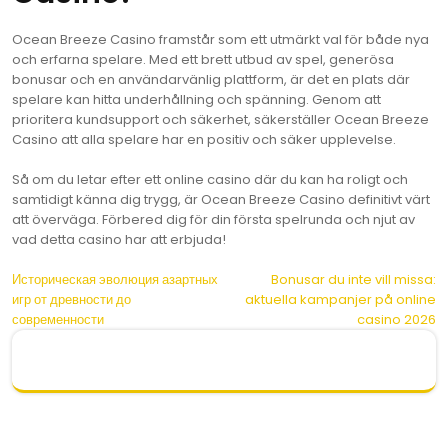
Ocean Breeze Casino framstår som ett utmärkt val för både nya
och erfarna spelare. Med ett brett utbud av spel, generösa
bonusar och en användarvänlig plattform, är det en plats där
spelare kan hitta underhållning och spänning. Genom att
prioritera kundsupport och säkerhet, säkerställer Ocean Breeze
Casino att alla spelare har en positiv och säker upplevelse.
Så om du letar efter ett online casino där du kan ha roligt och
samtidigt känna dig trygg, är Ocean Breeze Casino definitivt värt
att överväga. Förbered dig för din första spelrunda och njut av
vad detta casino har att erbjuda!
Post
Историческая эволюция азартных
Bonusar du inte vill missa:
игр от древности до
aktuella kampanjer på online
navigation
современности
casino 2026