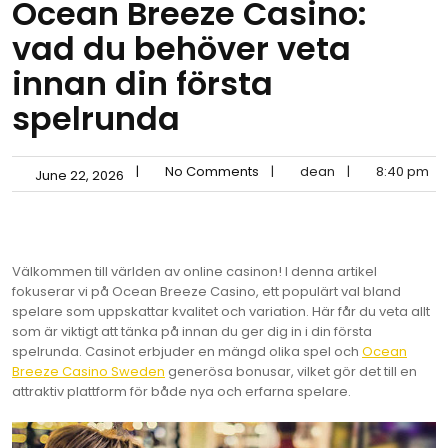
Ocean Breeze Casino:
vad du behöver veta
innan din första
spelrunda
|
No Comments
|
dean
|
8:40 pm
June 22, 2026
Välkommen till världen av online casinon! I denna artikel
fokuserar vi på Ocean Breeze Casino, ett populärt val bland
spelare som uppskattar kvalitet och variation. Här får du veta allt
som är viktigt att tänka på innan du ger dig in i din första
spelrunda. Casinot erbjuder en mängd olika spel och
Ocean
Breeze Casino Sweden
generösa bonusar, vilket gör det till en
attraktiv plattform för både nya och erfarna spelare.