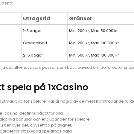
Casino:
Uttagstid
Gränser
1-3 dagar
Min. 200 kr, Max. 50 000 kr
Omedelbart
Min. 200 kr, Max. 100 000 kr
2-5 dagar
Min. 500 kr, Max. 100 000 kr
a det alternativ som passar dem bäst, oavsett om de föredrar sna
t spela på 1xCasino
ett utmärkt val för spelare. Här är några av de mest framträdande förd
ve-casino, det finns något för alla.
igt nya bonusar och erbjudanden för spelare.
 du behöver det, oavsett tid på dygnet.
ärder för att skydda spelarnas data.