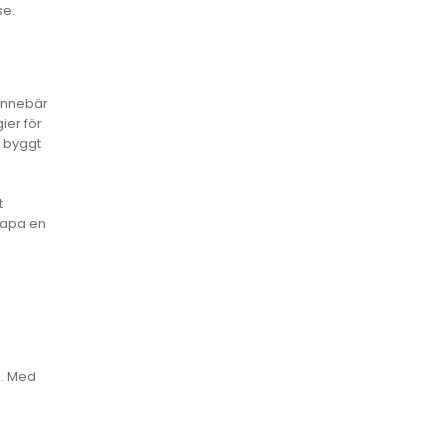
se.
 innebär
ier för
o byggt
t
skapa en
ö. Med