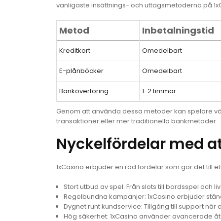
vanligaste insättnings- och uttagsmetoderna på 1x
Metod
Inbetalningstid
Kreditkort
Omedelbart
E-plånböcker
Omedelbart
Banköverföring
1-2 timmar
Genom att använda dessa metoder kan spelare välj
transaktioner eller mer traditionella bankmetoder.
Nyckelfördelar med at
1xCasino erbjuder en rad fördelar som gör det till 
Stort utbud av spel: Från slots till bordsspel och li
Regelbundna kampanjer: 1xCasino erbjuder ständ
Dygnet runt kundservice: Tillgång till support när
Hög säkerhet: 1xCasino använder avancerade åtg