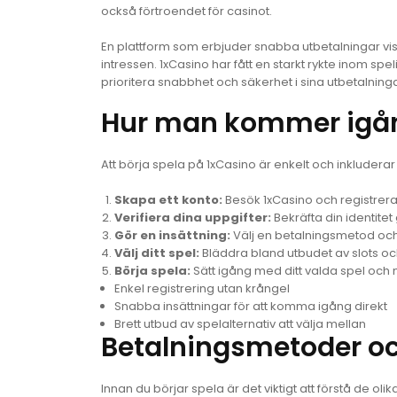
också förtroendet för casinot.
En plattform som erbjuder snabba utbetalningar vi
intressen. 1xCasino har fått en starkt rykte inom spe
prioritera snabbhet och säkerhet i sina utbetalninga
Hur man kommer igån
Att börja spela på 1xCasino är enkelt och inkluderar 
Skapa ett konto:
Besök 1xCasino och registrera d
Verifiera dina uppgifter:
Bekräfta din identite
Gör en insättning:
Välj en betalningsmetod och 
Välj ditt spel:
Bläddra bland utbudet av slots och
Börja spela:
Sätt igång med ditt valda spel och 
Enkel registrering utan krångel
Snabba insättningar för att komma igång direkt
Brett utbud av spelalternativ att välja mellan
Betalningsmetoder oc
Innan du börjar spela är det viktigt att förstå de o