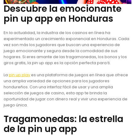
Descubre la emocionante
pin up app en Honduras
En la actualidad, la industria de los casinos en línea ha
experimentado un crecimiento exponencial en Honduras. Cada
vez son más los jugadores que buscan una experiencia de
juego emocionante y segura desde la comodidad de sus
hogares. Si eres amante de las tragamonedas, los bonos y los
giros gratis, la pin up app es la opción perfecta para ti.
La
pin up play
es una plataforma de juegos en línea que ofrece
una amplia variedad de opciones para los jugadores
hondureños. Con una interfaz fácil de usar y una amplia
selección de juegos de casino, esta app te brinda la
oportunidad de jugar con dinero real y vivir una experiencia de
juego única.
Tragamonedas: la estrella
de la pin up app