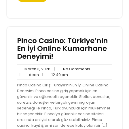
Pinco Casino: Türkiye’nin
En İyi Online Kumarhane
Deneyimi!
March
No
March 3, 2026
|
No Comments
dean
3,
12:49
Comments
|
dean
|
12:49 pm
2026
pm
Pinco Casino Giriş: Türkiye’nin En İyi Online Casino
Deneyimi Pinco casino giriş yapmak için en
güvenilir ve eğlenceli seçenektir. Slotlar, bonuslar,
ücretsiz dönüşler ve birçok çevrimiçi oyun
seçeneği ile Pinco, Türk oyuncular için mükemmel
bir seçenektir. Pinco’ya güvenilir casino siteleri
arasında en iyisi olarak göz atabilirsiniz. Pinco
casino, kayıt işlemi son derece kolay olan bir […]