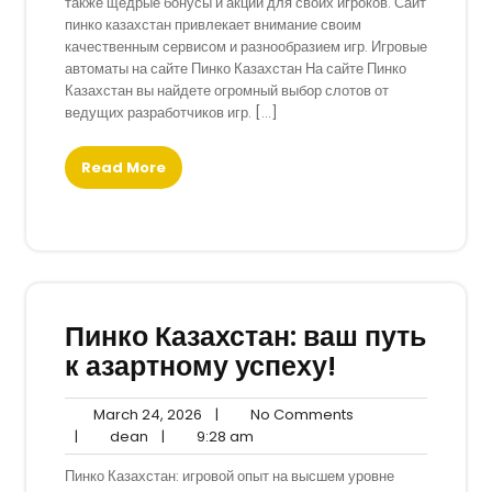
также щедрые бонусы и акции для своих игроков. Сайт
пинко казахстан привлекает внимание своим
качественным сервисом и разнообразием игр. Игровые
автоматы на сайте Пинко Казахстан На сайте Пинко
Казахстан вы найдете огромный выбор слотов от
ведущих разработчиков игр. […]
Read More
Пинко Казахстан: ваш путь
к азартному успеху!
March
No
March 24, 2026
|
No Comments
dean
24,
9:28
Comments
|
dean
|
9:28 am
2026
am
Пинко Казахстан: игровой опыт на высшем уровне