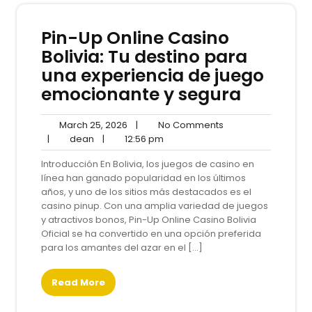
Pin-Up Online Casino
Bolivia: Tu destino para
una experiencia de juego
emocionante y segura
March
No
March 25, 2026
|
No Comments
dean
25,
12:56
Comments
|
dean
|
12:56 pm
2026
pm
Introducción En Bolivia, los juegos de casino en
línea han ganado popularidad en los últimos
años, y uno de los sitios más destacados es el
casino pinup. Con una amplia variedad de juegos
y atractivos bonos, Pin-Up Online Casino Bolivia
Oficial se ha convertido en una opción preferida
para los amantes del azar en el […]
Read More