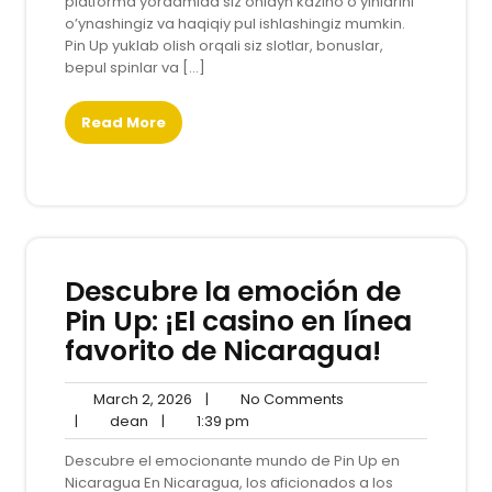
platforma yordamida siz onlayn kazino o’yinlarini
o’ynashingiz va haqiqiy pul ishlashingiz mumkin.
Pin Up yuklab olish orqali siz slotlar, bonuslar,
bepul spinlar va […]
Read More
Descubre la emoción de
Pin Up: ¡El casino en línea
favorito de Nicaragua!
March
No
March 2, 2026
|
No Comments
dean
2,
1:39
Comments
|
dean
|
1:39 pm
2026
pm
Descubre el emocionante mundo de Pin Up en
Nicaragua En Nicaragua, los aficionados a los