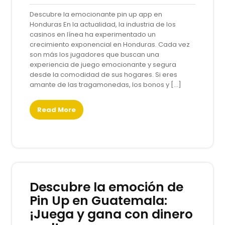
2026
pm
Descubre la emocionante pin up app en
Honduras En la actualidad, la industria de los
casinos en línea ha experimentado un
crecimiento exponencial en Honduras. Cada vez
son más los jugadores que buscan una
experiencia de juego emocionante y segura
desde la comodidad de sus hogares. Si eres
amante de las tragamonedas, los bonos y […]
Read More
Descubre la emoción de
Pin Up en Guatemala:
¡Juega y gana con dinero