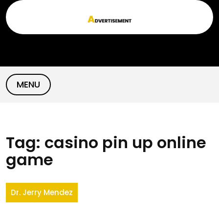
Skip
to
content
MENU
Tag:
casino pin up online
game
Dr. Jerry Mendez