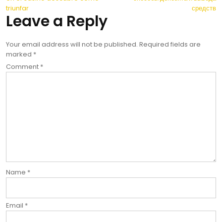
navigation
triunfar
средств
Leave a Reply
Your email address will not be published.
Required fields are
marked
*
Comment
*
Name
*
Email
*