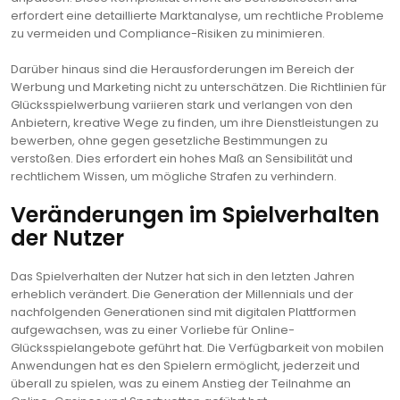
erfordert eine detaillierte Marktanalyse, um rechtliche Probleme
zu vermeiden und Compliance-Risiken zu minimieren.
Darüber hinaus sind die Herausforderungen im Bereich der
Werbung und Marketing nicht zu unterschätzen. Die Richtlinien für
Glücksspielwerbung variieren stark und verlangen von den
Anbietern, kreative Wege zu finden, um ihre Dienstleistungen zu
bewerben, ohne gegen gesetzliche Bestimmungen zu
verstoßen. Dies erfordert ein hohes Maß an Sensibilität und
rechtlichem Wissen, um mögliche Strafen zu verhindern.
Veränderungen im Spielverhalten
der Nutzer
Das Spielverhalten der Nutzer hat sich in den letzten Jahren
erheblich verändert. Die Generation der Millennials und der
nachfolgenden Generationen sind mit digitalen Plattformen
aufgewachsen, was zu einer Vorliebe für Online-
Glücksspielangebote geführt hat. Die Verfügbarkeit von mobilen
Anwendungen hat es den Spielern ermöglicht, jederzeit und
überall zu spielen, was zu einem Anstieg der Teilnahme an