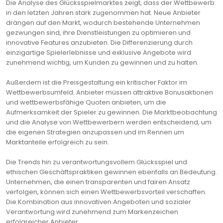
Die Analyse des Glücksspielmarktes zeigt, dass der Wettbewerb
in den letzten Jahren stark zugenommen hat. Neue Anbieter
drängen auf den Markt, wodurch bestehende Unternehmen
gezwungen sind, ihre Dienstleistungen zu optimieren und
innovative Features anzubieten. Die Differenzierung durch
einzigartige Spielerlebnisse und exklusive Angebote wird
zunehmend wichtig, um Kunden zu gewinnen und zu halten.
Außerdem ist die Preisgestaltung ein kritischer Faktor im
Wettbewerbsumfeld. Anbieter müssen attraktive Bonusaktionen
und wettbewerbsfähige Quoten anbieten, um die
Aufmerksamkeit der Spieler zu gewinnen. Die Marktbeobachtung
und die Analyse von Wettbewerbern werden entscheidend, um
die eigenen Strategien anzupassen und im Rennen um
Marktanteile erfolgreich zu sein.
Die Trends hin zu verantwortungsvollem Glücksspiel und
ethischen Geschäftspraktiken gewinnen ebenfalls an Bedeutung.
Unternehmen, die einen transparenten und fairen Ansatz
verfolgen, können sich einen Wettbewerbsvorteil verschaffen.
Die Kombination aus innovativen Angeboten und sozialer
Verantwortung wird zunehmend zum Markenzeichen
erfolgreicher Anbieter.