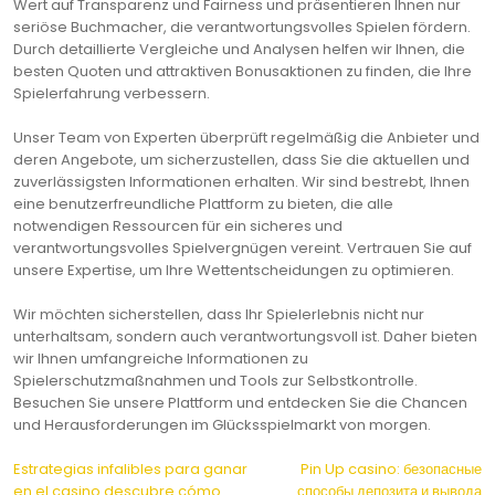
Wert auf Transparenz und Fairness und präsentieren Ihnen nur
seriöse Buchmacher, die verantwortungsvolles Spielen fördern.
Durch detaillierte Vergleiche und Analysen helfen wir Ihnen, die
besten Quoten und attraktiven Bonusaktionen zu finden, die Ihre
Spielerfahrung verbessern.
Unser Team von Experten überprüft regelmäßig die Anbieter und
deren Angebote, um sicherzustellen, dass Sie die aktuellen und
zuverlässigsten Informationen erhalten. Wir sind bestrebt, Ihnen
eine benutzerfreundliche Plattform zu bieten, die alle
notwendigen Ressourcen für ein sicheres und
verantwortungsvolles Spielvergnügen vereint. Vertrauen Sie auf
unsere Expertise, um Ihre Wettentscheidungen zu optimieren.
Wir möchten sicherstellen, dass Ihr Spielerlebnis nicht nur
unterhaltsam, sondern auch verantwortungsvoll ist. Daher bieten
wir Ihnen umfangreiche Informationen zu
Spielerschutzmaßnahmen und Tools zur Selbstkontrolle.
Besuchen Sie unsere Plattform und entdecken Sie die Chancen
und Herausforderungen im Glücksspielmarkt von morgen.
Post
Estrategias infalibles para ganar
Pin Up casino: безопасные
en el casino descubre cómo
способы депозита и вывода