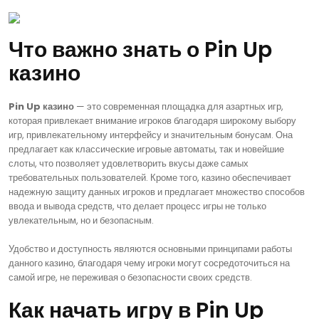
Что важно знать о Pin Up
казино
Pin Up казино
— это современная площадка для азартных игр,
которая привлекает внимание игроков благодаря широкому выбору
игр, привлекательному интерфейсу и значительным бонусам. Она
предлагает как классические игровые автоматы, так и новейшие
слоты, что позволяет удовлетворить вкусы даже самых
требовательных пользователей. Кроме того, казино обеспечивает
надежную защиту данных игроков и предлагает множество способов
ввода и вывода средств, что делает процесс игры не только
увлекательным, но и безопасным.
Удобство и доступность являются основными принципами работы
данного казино, благодаря чему игроки могут сосредоточиться на
самой игре, не переживая о безопасности своих средств.
Как начать игру в Pin Up