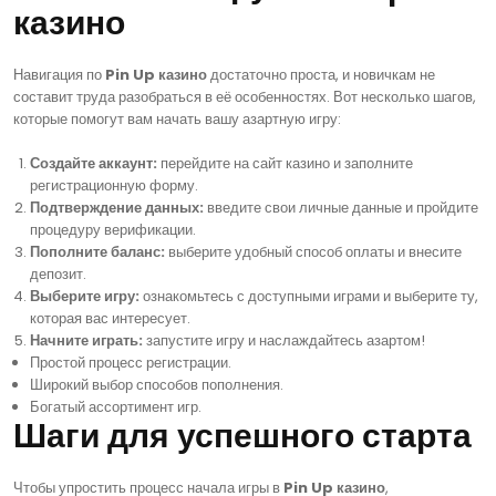
казино
Навигация по
Pin Up казино
достаточно проста, и новичкам не
составит труда разобраться в её особенностях. Вот несколько шагов,
которые помогут вам начать вашу азартную игру:
Создайте аккаунт:
перейдите на сайт казино и заполните
регистрационную форму.
Подтверждение данных:
введите свои личные данные и пройдите
процедуру верификации.
Пополните баланс:
выберите удобный способ оплаты и внесите
депозит.
Выберите игру:
ознакомьтесь с доступными играми и выберите ту,
которая вас интересует.
Начните играть:
запустите игру и наслаждайтесь азартом!
Простой процесс регистрации.
Широкий выбор способов пополнения.
Богатый ассортимент игр.
Шаги для успешного старта
Чтобы упростить процесс начала игры в
Pin Up казино
,