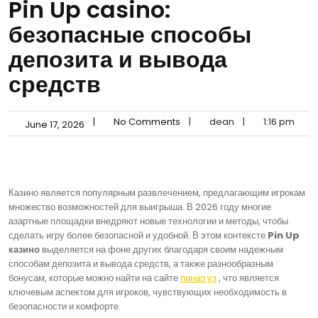
Pin Up casino:
безопасные способы
депозита и вывода
средств
|
No Comments
|
dean
|
1:16 pm
June 17, 2026
Казино является популярным развлечением, предлагающим игрокам
множество возможностей для выигрыша. В 2026 году многие
азартные площадки внедряют новые технологии и методы, чтобы
сделать игру более безопасной и удобной. В этом контексте
Pin Up
казино
выделяется на фоне других благодаря своим надежным
способам депозита и вывода средств, а также разнообразным
бонусам, которые можно найти на сайте
пинап уз
, что является
ключевым аспектом для игроков, чувствующих необходимость в
безопасности и комфорте.