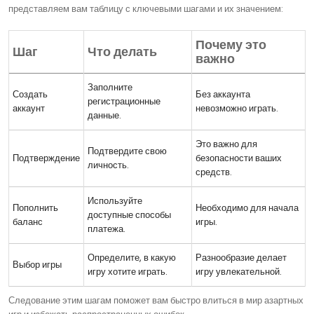
представляем вам таблицу с ключевыми шагами и их значением:
Почему это
Шаг
Что делать
важно
Заполните
Создать
Без аккаунта
регистрационные
аккаунт
невозможно играть.
данные.
Это важно для
Подтвердите свою
Подтверждение
безопасности ваших
личность.
средств.
Используйте
Пополнить
Необходимо для начала
доступные способы
баланс
игры.
платежа.
Определите, в какую
Разнообразие делает
Выбор игры
игру хотите играть.
игру увлекательной.
Следование этим шагам поможет вам быстро влиться в мир азартных