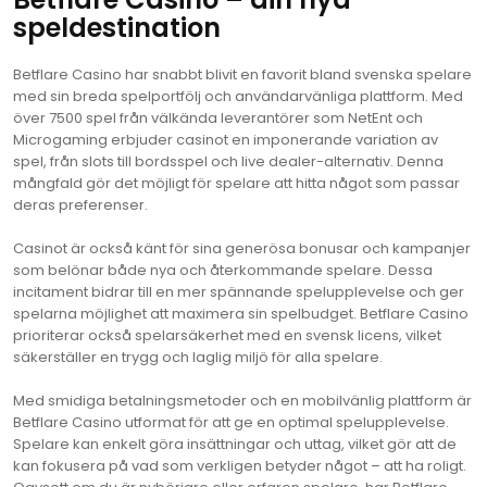
speldestination
Betflare Casino har snabbt blivit en favorit bland svenska spelare
med sin breda spelportfölj och användarvänliga plattform. Med
över 7500 spel från välkända leverantörer som NetEnt och
Microgaming erbjuder casinot en imponerande variation av
spel, från slots till bordsspel och live dealer-alternativ. Denna
mångfald gör det möjligt för spelare att hitta något som passar
deras preferenser.
Casinot är också känt för sina generösa bonusar och kampanjer
som belönar både nya och återkommande spelare. Dessa
incitament bidrar till en mer spännande spelupplevelse och ger
spelarna möjlighet att maximera sin spelbudget. Betflare Casino
prioriterar också spelarsäkerhet med en svensk licens, vilket
säkerställer en trygg och laglig miljö för alla spelare.
Med smidiga betalningsmetoder och en mobilvänlig plattform är
Betflare Casino utformat för att ge en optimal spelupplevelse.
Spelare kan enkelt göra insättningar och uttag, vilket gör att de
kan fokusera på vad som verkligen betyder något – att ha roligt.