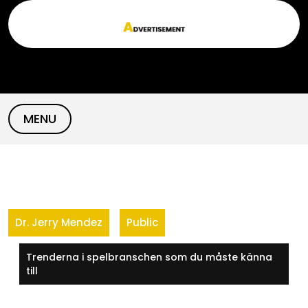
Skip
to
content
MENU
Dr. Jerry Mendez
Public
Trenderna i spelbranschen som du måste känna
till