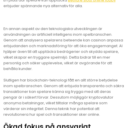
En plats där spelare kan upptäcka
Betflare slots online lobby
erbjuder spännande nya alternativ för alla.
En annan aspekt av den teknologiska utvecklingen är
användningen av artificiell intelligens inom spelbranschen.
Genom att analysera spelarens beteende kan casinon anpassa
erbjudanden och marknadsföring för att öka engagemanget. AI
hjälper även till att upptäcka bedrägerier och skydda spelare,
vilket skapar en tryggare spelmiljö. Detta bidrar till en mer
personlig och säker upplevelse, vilket är avgörande för att
behålla kunder.
Slutligen har blockchain-teknologi fått en allt större betydelse
inom spelbranschen. Genom att erbjuda transparenta och säkra
transaktioner kan spelare känna sig trygga med att deras
pengar är i säkert förvar. Dessutom möjliggör kryptovalutor
anonyma betalningar, vilket tilltalar många spelare som
värderar sin integritet. Denna teknik har potential att
revolutionera hur spel och transaktioner sker online.
Ökad fokus på ansvarigt