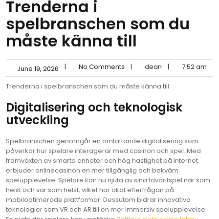
Trenderna i
spelbranschen som du
måste känna till
|
No Comments
|
dean
|
7:52 am
June 19, 2026
Trenderna i spelbranschen som du måste känna till
Digitalisering och teknologisk
utveckling
Spelbranschen genomgår en omfattande digitalisering som
påverkar hur spelare interagerar med casinon och spel. Med
framväxten av smarta enheter och hög hastighet på internet
erbjuder onlinecasinon en mer tillgänglig och bekväm
spelupplevelse. Spelare kan nu njuta av sina favoritspel när som
helst och var som helst, vilket har ökat efterfrågan på
mobiloptimerade plattformar. Dessutom bidrar innovativa
teknologier som VR och AR till en mer immersiv spelupplevelse.