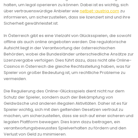
halten, um legal operieren zu können. Dabei ist es wichtig, sich
über vertrauenswürdige Anbieter wie
netbet-austria.com
zu
informieren, um sicherzustellen, dass sie lizenziert sind und ihre
Sicherheit gewährleistet ist.
In Österreich gibt es eine Vielzahl von Glücksspielen, die sowohl
offline als auch online angeboten werden. Die regulatorische
Aufsicht liegt in der Verantwortung der österreichischen
Behörden, wobei die Bundesländer unterschiedliche Ansätze zur
Lizenzvergabe verfolgen. Dies führt dazu, dass nicht alle Online-
Casinos in Österreich die gleiche Rechtsstellung haben, was für
Spieler von großer Bedeutung ist, um rechtliche Probleme zu
vermeiden.
Die Regulierung des Online-Glücksspiels dient nicht nur dem
Schutz der Spieler, sondern auch der Bekämpfung von
Geldwäsche und anderen illegalen Aktivitäten. Daher ist es für
Spieler wichtig, sich mit den geltenden Gesetzen vertraut zu
machen, um sicherzustellen, dass sie sich auf einer sicheren und
legalen Plattform bewegen. Dies kann dazu beitragen, ein
verantwortungsbewusstes Spielverhalten zu fördern und den
Verlust von Geld zu minimieren.