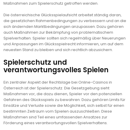
Maßnahmen zum Spielerschutz getroffen werden.
Die österreichische Glücksspielaufsicht arbeitet ständig daran,
die gesetzlichen Rahmenbedingungen zu verbessern und an die
sich ändernden Marktbedingungen anzupassen. Dazu gehören
auch Maßnahmen zur Bekämpfung von problematischem
Spielverhalten. Spieler sollten sich regelmäßig über Neuerungen
und Anpassungen im Glücksspielrecht informieren, um auf dem
neuesten Stand zu bleiben und sich rechtlich abzusichern.
Spielerschutz und
verantwortungsvolles Spielen
Ein zentraler Aspekt der Rechtslage bei Online-Casinos in
Österreich ist der Spielerschutz. Die Gesetzgebung sieht
Maßnahmen vor, die dazu dienen, Spieler vor den potenziellen
Gefahren des Glücksspiels zu bewahren. Dazu gehören Limits für
Einsätze und Verluste sowie die Möglichkeit, sich selbst für einen
bestimmten Zeitraum vom Spielen auszuschließen. Diese
Maßnahmen sind Teil eines umfassenden Ansatzes zur
Förderung eines verantwortungsvollen Spielverhaltens.