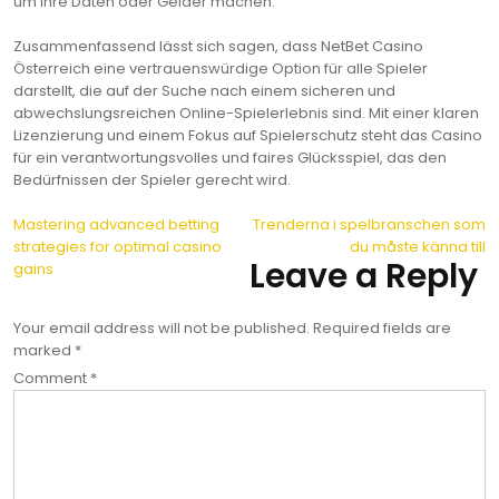
um ihre Daten oder Gelder machen.
Zusammenfassend lässt sich sagen, dass NetBet Casino
Österreich eine vertrauenswürdige Option für alle Spieler
darstellt, die auf der Suche nach einem sicheren und
abwechslungsreichen Online-Spielerlebnis sind. Mit einer klaren
Lizenzierung und einem Fokus auf Spielerschutz steht das Casino
für ein verantwortungsvolles und faires Glücksspiel, das den
Bedürfnissen der Spieler gerecht wird.
Post
Mastering advanced betting
Trenderna i spelbranschen som
strategies for optimal casino
du måste känna till
navigation
Leave a Reply
gains
Your email address will not be published.
Required fields are
marked
*
Comment
*