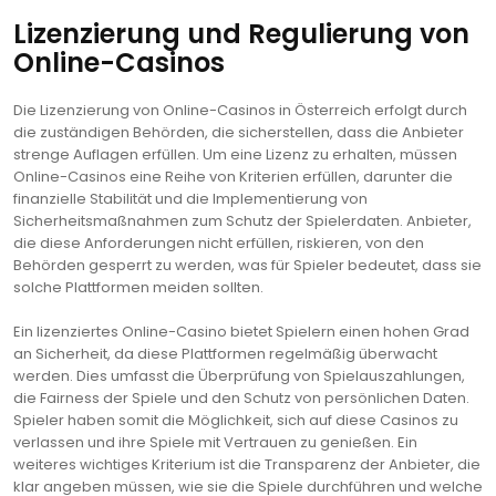
Lizenzierung und Regulierung von
Online-Casinos
Die Lizenzierung von Online-Casinos in Österreich erfolgt durch
die zuständigen Behörden, die sicherstellen, dass die Anbieter
strenge Auflagen erfüllen. Um eine Lizenz zu erhalten, müssen
Online-Casinos eine Reihe von Kriterien erfüllen, darunter die
finanzielle Stabilität und die Implementierung von
Sicherheitsmaßnahmen zum Schutz der Spielerdaten. Anbieter,
die diese Anforderungen nicht erfüllen, riskieren, von den
Behörden gesperrt zu werden, was für Spieler bedeutet, dass sie
solche Plattformen meiden sollten.
Ein lizenziertes Online-Casino bietet Spielern einen hohen Grad
an Sicherheit, da diese Plattformen regelmäßig überwacht
werden. Dies umfasst die Überprüfung von Spielauszahlungen,
die Fairness der Spiele und den Schutz von persönlichen Daten.
Spieler haben somit die Möglichkeit, sich auf diese Casinos zu
verlassen und ihre Spiele mit Vertrauen zu genießen. Ein
weiteres wichtiges Kriterium ist die Transparenz der Anbieter, die
klar angeben müssen, wie sie die Spiele durchführen und welche