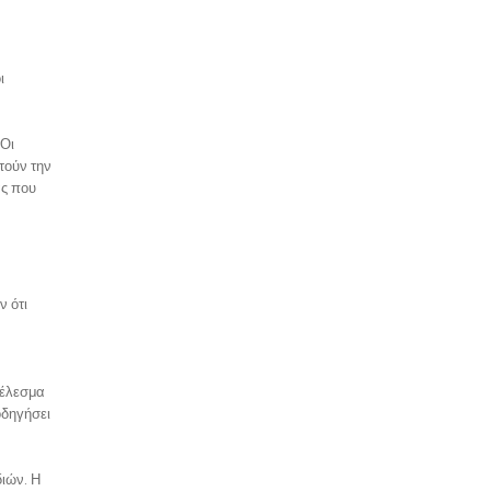
ι
 Οι
τούν την
ας που
ν ότι
τέλεσμα
οδηγήσει
ιών. Η