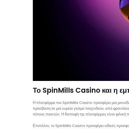
Το SpinMills Casino και η ε
Η πλατφόρμα του SpinMills Casino προσφέρει μια μοναδι
πρόσβαση σε μια ευρεία γκάμα παιχνιδιών, από φρουτάκια
τύπους παικτών. Η διεπαφή της πλατφόρμας είναι φιλική π
Επιπλέον, το SpinMills Casino προσφέρει ειδικές προσφ