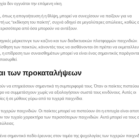
χία δεν εγγυάται την επόμενη νίκη.
, όπως η απογοήτευση ή η θλίψη, μπορεί να συνεχίσουν να παίζουν για να
τή ως “εκδίκηση του παίκτη”, συχνά οδηγεί σε μεγαλύτερες απώλειες, καθώς ο
 περισσότερα από όσα μπορούν να αντέξουν.
τηγικές μάρκετινγκ των καζίνο και των διαδικτυακών πλατφορμών παιχνιδιών.
σθηση των παικτών, κάνοντάς τους να αισθάνονται ότι πρέπει να εκμεταλλευ
σι, η επίδραση των συναισθημάτων μπορεί να είναι ένας σημαντικός παράγοντ
αποσυρθεί.
αι των προκαταλήψεων
ούν να επηρεάσουν σημαντικά τη συμπεριφορά τους. Όταν οι παίκτες πιστεύου
νότερο να συμμετάσχουν χωρίς να αξιολογήσουν σωστά τους κινδύνους. Αυτές οι
ίες ή σε μύθους γύρω από τα τυχερά παιχνίδια.
τυχερών παιχνιδιών. Οι παίκτες μπορεί να πιστεύουν ότι η επιτυχία είναι απο
ν τον τυχαίο χαρακτήρα των περισσότερων παιχνιδιών. Αυτό μπορεί να τους 
πώλειας.
να σημαντικό πεδίο έρευνας στον τομέα της ψυχολογίας των τυχερών παιχνιδ