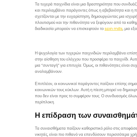
Τα τυχερά παιχνίδια είναι μια δραστηριότητα που συνδυάζ
και περιλαμβάνει παράγοντες όπως η αβεβαιότητα και η 
σχετίζονται με την ευχαρίστηση, δημιουργώντας μια ισχυρ
πλουτισμού και την πιθανότητα να ξεφύγουν από τα καθη
διαδικασία μπορούν να επισκεφτούν το
spin mills
, μια εξ
Η ψυχολογία των τυχερών παιχνιδιών περιλαμβάνει επίσης
στην αίσθηση του ελέγχου που προσφέρει το παιχνίδι. Αυτ
μια “συνταγή” για επιτυχία. Όμως, οι πιθανότητες είναι συ
αναλαμβάνουν.
Επιπλέον, οι κοινωνικοί παράγοντες παίζουν επίσης σημα
κοινωνικών τους κύκλων. Αυτή η πίεση μπορεί να δημιου
που δεν είναι προς το συμφέρον τους. Ο συνδυασμός όλω
περίπλοκη.
Η επίδραση των συναισθημάτ
Τα συναισθήματα παίζουν καθοριστικό ρόλο στις αποφάσει
νικητές, είναι πιο πιθανό να επενδύσουν περισσότερα χρήμ