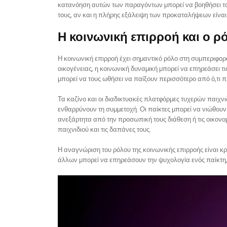
κατανόηση αυτών των παραγόντων μπορεί να βοηθήσει το
τους, αν και η πλήρης εξάλειψη των προκαταλήψεων είναι
Η κοινωνική επιρροή και ο ρ
Η κοινωνική επιρροή έχει σημαντικό ρόλο στη συμπεριφορά
οικογένειας, η κοινωνική δυναμική μπορεί να επηρεάσει τ
μπορεί να τους ωθήσει να παίξουν περισσότερο από ό,τι 
Τα καζίνο και οι διαδικτυακές πλατφόρμες τυχερών παιχνι
ενθαρρύνουν τη συμμετοχή. Οι παίκτες μπορεί να νιώθουν 
ανεξάρτητα από την προσωπική τους διάθεση ή τις οικονομ
παιχνιδιού και τις δαπάνες τους.
Η αναγνώριση του ρόλου της κοινωνικής επιρροής είναι κ
άλλων μπορεί να επηρεάσουν την ψυχολογία ενός παίκτη, 