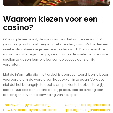
Waarom kiezen voor een
casino?
Of je nu plezier zoekt, de spanning van het winnen ervaart of
gewoon tijd wilt doorbrengen met vrienden, casino’s bieden een
unieke atmosfeer die je nergens anders vindt. Door gebruik te
maken van strategische tips, verantwoord te spelen en de juiste
spellen te kiezen, kun je je kansen op succes aanzienlijk
vergroten.
Met de informatie die in dit artikel is gepresenteerd, ben je beter
voorbereid om de wereld van het gokken in te gaan. Vergeet
niet dat het belangrijkste doel is om plezier te hebben terwijl je
speelt. Dus kies een casino dat bij je past, pas de strategieën
toe, en geniet van de opwinding van het spel!
Post
The Psychology of Gambling
Consejos de expertos para
How It Affects Players' Decisions
proteger tus ganancias en