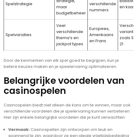
strategie,
Basisstr
Spelstrategie
verschillende
maar
en kaartt
nummers
budgetbeheer
Veel
Verschil
Europees,
verschillende
variante
Spelvariaties
Amerikaans
thema’s en
zoals Sp
en Frans
jackpot types
21
Door de kenmerken van elk spel goed te begrijpen, kun je
betere keuzes maken en je speelervaring optimaliseren.
Belangrijke voordelen van
casinospelen
Casinospelen biedt niet alleen de kans om te winnen, maar ook
verschillende voordelen die je spelervaring kunnen verbeteren.
Hier zijn enkele belangrijke voordelen die je kunt verwachten:
Vermaak:
Casinospellen zijn ontworpen om leuk en
spannend te zijn, waardoor ze een ideale vrijetijdsbesteding