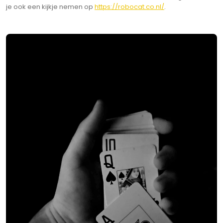
je ook een kijkje nemen op
https://robocat.co.nl/
.