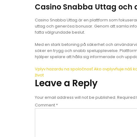
Casino Snabba Uttag och d
Casino Snabba Uttag är en plattform som fokusera
uttag och generösa bonusar. Genom att samla info
fatta välgrundade beslut.
Med en stark betoning på säkerhet och användarvän
söker en trygg och snabb spelupplevelse. Plattfor
hjälper spelare att hålla sig informerade och uppd
Post
Vplyv hazardu na spoločnosť Ako ovplyvňuje náš 
život
navigation
Leave a Reply
Your email address will not be published.
Required 
Comment
*