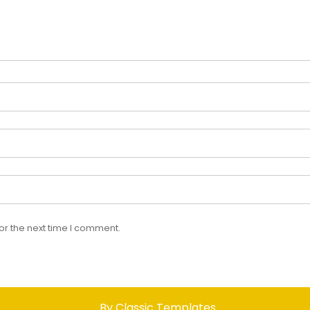
or the next time I comment.
.
By Classic Templates