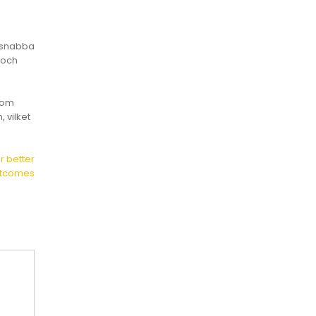
d snabba
 och
som
 vilket
r better
tcomes