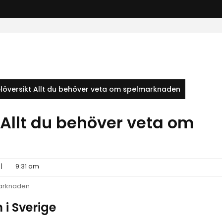
löversikt Allt du behöver veta om spelmarknaden
 Allt du behöver veta om
|
9:31 am
marknaden
i Sverige