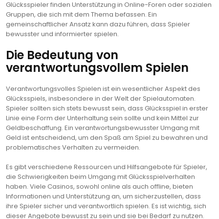
Glücksspieler finden Unterstützung in Online-Foren oder sozialen
Gruppen, die sich mit dem Thema befassen. Ein
gemeinschaftlicher Ansatz kann dazu führen, dass Spieler
bewusster und informierter spielen.
Die Bedeutung von
verantwortungsvollem Spielen
Verantwortungsvolles Spielen ist ein wesentlicher Aspekt des
Glücksspiels, insbesondere in der Welt der Spielautomaten.
Spieler sollten sich stets bewusst sein, dass Glücksspiel in erster
Linie eine Form der Unterhaltung sein sollte und kein Mittel zur
Geldbeschaffung. Ein verantwortungsbewusster Umgang mit
Geld ist entscheidend, um den Spaß am Spiel zu bewahren und
problematisches Verhalten zu vermeiden.
Es gibt verschiedene Ressourcen und Hilfsangebote für Spieler,
die Schwierigkeiten beim Umgang mit Glücksspielverhalten
haben. Viele Casinos, sowohl online als auch offline, bieten
Informationen und Unterstützung an, um sicherzustellen, dass
ihre Spieler sicher und verantwortlich spielen. Es ist wichtig, sich
dieser Angebote bewusst zu sein und sie bei Bedarf zu nutzen.