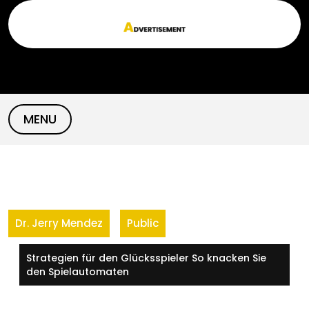
Skip
to
content
MENU
Dr. Jerry Mendez
Public
Strategien für den Glücksspieler So knacken Sie
den Spielautomaten