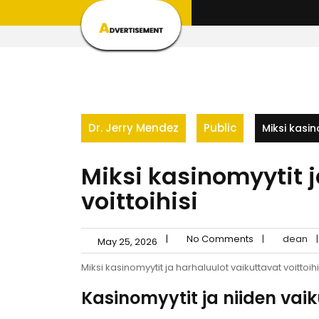
Skip
to
content
Dr. Jerry Mendez
Public
Miksi kasin
Miksi kasinomyytit 
voittoihisi
|
No Comments
|
dean
|
May 25, 2026
Miksi kasinomyytit ja harhaluulot vaikuttavat voittoihi
Kasinomyytit ja niiden vai