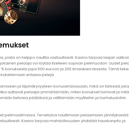
kemukset
 joista on helppo nauttia vastuullisesti. Kasino tarjoaa laajan valik
 jokainen pelaaja voi löytää itselleen sopivan pelimuodon. Uudet pel
 100 % bonuksesta jopa 500 euroon ja 200 ilmaiskierroksesta. Tämä tek
kokeilemaan erilaisia pelejä.
aamiseen ja läpinäkyvyyteen bonusehdoissaan, mikä on tärkeää jokai
, jotka auttavat pelaajia ymmärtämään, miten bonukset toimivat ja mitä
emään tietoisia päätöksiä ja välttämään myytteihin ja harhaluuloihin
tket pelimaailmassa. Tervetuloa nauttimaan pelaamisen jännityksestä 
stuullisesti. Kasino tarjoaa mahdollisuuden yhdistää hauskanpito ja