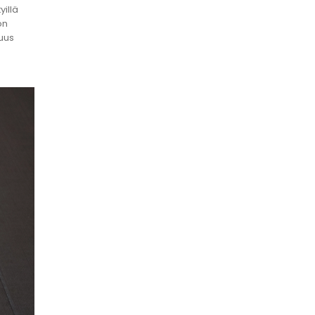
yillä
on
suus