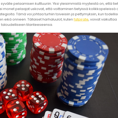
yvälle pelaamisen kulttuuriin. Yksi yleisimmistä myyteistä on, että tiet
ksi monet pelaajat uskovat, että voittaminen tietyissä kolikkopeleissä 
rategioita. Tämä voi johtaa turhiin toiveisiin ja pettymyksiin, kun todelli
n eikä onneen. Tällaiset harhaluulot, kuten
fatpirate
, voivat vaikuttaa
 taloudelliseen tilanteeseensa.