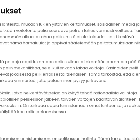
aukset
i lähteistä, mukaan lukien ystävien kertomukset, sosiaalinen media ja
 pitkään voitotonta peliä seuraava peli on lähes varmasti voittoisa. T
 enemmän aikaa ja rahaa peliin, mikä ei ole taloudellisesti kestävä
stavat nämä harhaluulot ja oppivat säätelemään pelitottumuksiaan ni
ötä pelaaja oppii lukemaan pelin kulkua ja tekemään parempia päätö
lin mekaniikkaa, se ei kuitenkaan takaa voittoja. Kasinoiden pelit
evät jokaisesta pelikierroksesta itsenäisen. Tämä tarkoittaa, että a
on tärkeää ymmärtää, jotta pelaaminen pysyy järkevänä.
siin, jotka heikentävät pelaajan kykyä tehdä rationaalisia valintoja.
ppiollisen pelisession jälkeen, toivoen voittojen kääntävän tilanteen
n vaikeuksiin. On tärkeää oppia tunnistamaan omat tunteensa ja reakt
 säilyttää kontrollin pelaamisessa.
elaamisen onnistumiseen, on pelikassan hallinta. Tämä tarkoittaa sitä,