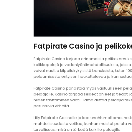
Fatpirate Casino ja peliko
Fatpirate Casino tarjoaa erinomaisia pelikokemuksia,
kolikkopelejä ja vedonlyöntimahdollisuuksia, joissa
voivat nauttia kilpailukykyisistä bonuksista, kuten
pelaamisesta erityisen houkuttelevaa ja kannustaa 
Fatpirate Casino panostaa myös vastuulliseen pel
pelaajalle. Kasino tarjoaa selkeät ohjeet ja tiedot
niiden täyttäminen vaatii. Tämä auttaa pelaajia tek
perustuvia virheitä.
Liity Fatpirate Casinolle ja koe unohtumattomat he
mahdollisuudesta voittaa, kunhan muistat pelata va
turvallisuus, mikä on tärkeää kaikille pelaajille.