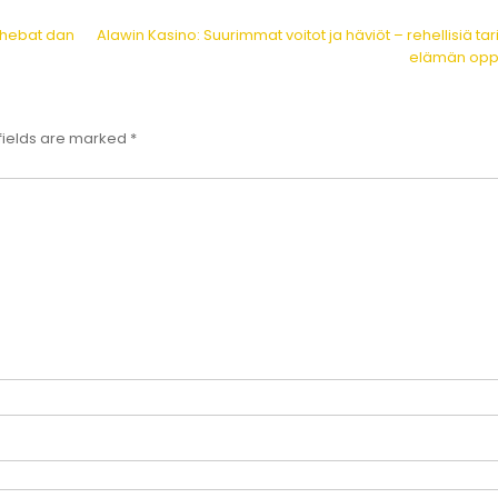
 hebat dan
Alawin Kasino: Suurimmat voitot ja häviöt – rehellisiä tar
elämän oppi
fields are marked
*