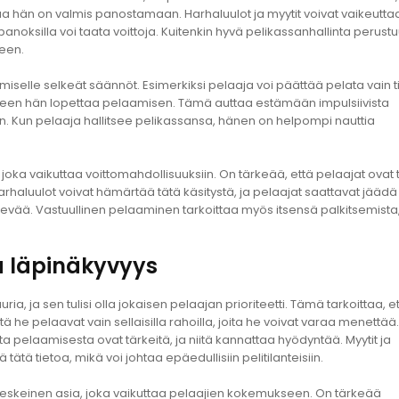
haa hän on valmis panostamaan. Harhaluulot ja myytit voivat vaikeutta
 panoksilla voi taata voittoja. Kuitenkin hyvä pelikassanhallinta perust
seen.
miselle selkeät säännöt. Esimerkiksi pelaaja voi päättää pelata vain t
lkeen hän lopettaa pelaamisen. Tämä auttaa estämään impulsiivista
ihin. Kun pelaaja hallitsee pelikassansa, hänen on helpompi nauttia
oka vaikuttaa voittomahdollisuuksiin. On tärkeää, että pelaajat ovat t
Harhaluulot voivat hämärtää tätä käsitystä, ja pelaajat saattavat jäädä 
järkevää. Vastuullinen pelaaminen tarkoittaa myös itsensä palkitsemista
a läpinäkyvyys
a, ja sen tulisi olla jokaisen pelaajan prioriteetti. Tämä tarkoittaa, e
 että he pelaavat vain sellaisilla rahoilla, joita he voivat varaa menettää.
ta pelaamisesta ovat tärkeitä, ja niitä kannattaa hyödyntää. Myytit ja
tätä tietoa, mikä voi johtaa epäedullisiin pelitilanteisiin.
skeinen asia, joka vaikuttaa pelaajien kokemukseen. On tärkeää