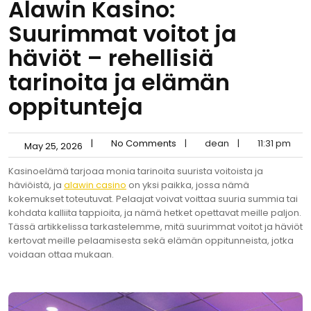
Alawin Kasino:
Suurimmat voitot ja
häviöt – rehellisiä
tarinoita ja elämän
oppitunteja
|
No Comments
|
dean
|
11:31 pm
May 25, 2026
Kasinoelämä tarjoaa monia tarinoita suurista voitoista ja
häviöistä, ja
alawin casino
on yksi paikka, jossa nämä
kokemukset toteutuvat. Pelaajat voivat voittaa suuria summia tai
kohdata kalliita tappioita, ja nämä hetket opettavat meille paljon.
Tässä artikkelissa tarkastelemme, mitä suurimmat voitot ja häviöt
kertovat meille pelaamisesta sekä elämän oppitunneista, jotka
voidaan ottaa mukaan.