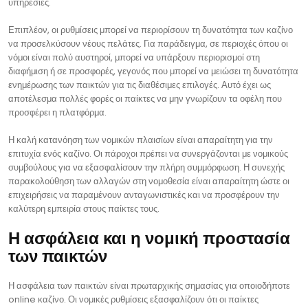
υπηρεσίες.
Επιπλέον, οι ρυθμίσεις μπορεί να περιορίσουν τη δυνατότητα των καζίνο
να προσελκύσουν νέους πελάτες. Για παράδειγμα, σε περιοχές όπου οι
νόμοι είναι πολύ αυστηροί, μπορεί να υπάρξουν περιορισμοί στη
διαφήμιση ή σε προσφορές, γεγονός που μπορεί να μειώσει τη δυνατότητα
ενημέρωσης των παικτών για τις διαθέσιμες επιλογές. Αυτό έχει ως
αποτέλεσμα πολλές φορές οι παίκτες να μην γνωρίζουν τα οφέλη που
προσφέρει η πλατφόρμα.
Η καλή κατανόηση των νομικών πλαισίων είναι απαραίτητη για την
επιτυχία ενός καζίνο. Οι πάροχοι πρέπει να συνεργάζονται με νομικούς
συμβούλους για να εξασφαλίσουν την πλήρη συμμόρφωση. Η συνεχής
παρακολούθηση των αλλαγών στη νομοθεσία είναι απαραίτητη ώστε οι
επιχειρήσεις να παραμένουν ανταγωνιστικές και να προσφέρουν την
καλύτερη εμπειρία στους παίκτες τους.
Η ασφάλεια και η νομική προστασία
των παικτών
Η ασφάλεια των παικτών είναι πρωταρχικής σημασίας για οποιοδήποτε
online καζίνο. Οι νομικές ρυθμίσεις εξασφαλίζουν ότι οι παίκτες