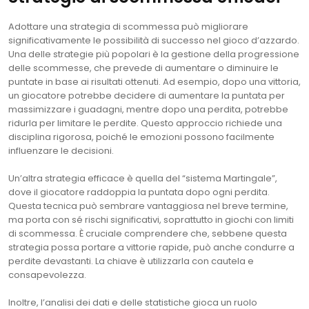
Adottare una strategia di scommessa può migliorare
significativamente le possibilità di successo nel gioco d’azzardo.
Una delle strategie più popolari è la gestione della progressione
delle scommesse, che prevede di aumentare o diminuire le
puntate in base ai risultati ottenuti. Ad esempio, dopo una vittoria,
un giocatore potrebbe decidere di aumentare la puntata per
massimizzare i guadagni, mentre dopo una perdita, potrebbe
ridurla per limitare le perdite. Questo approccio richiede una
disciplina rigorosa, poiché le emozioni possono facilmente
influenzare le decisioni.
Un’altra strategia efficace è quella del “sistema Martingale”,
dove il giocatore raddoppia la puntata dopo ogni perdita.
Questa tecnica può sembrare vantaggiosa nel breve termine,
ma porta con sé rischi significativi, soprattutto in giochi con limiti
di scommessa. È cruciale comprendere che, sebbene questa
strategia possa portare a vittorie rapide, può anche condurre a
perdite devastanti. La chiave è utilizzarla con cautela e
consapevolezza.
Inoltre, l’analisi dei dati e delle statistiche gioca un ruolo