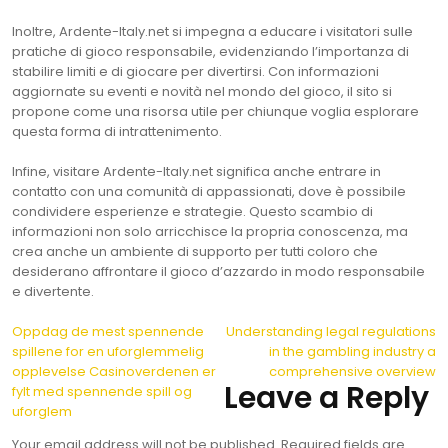
Inoltre, Ardente-Italy.net si impegna a educare i visitatori sulle
pratiche di gioco responsabile, evidenziando l’importanza di
stabilire limiti e di giocare per divertirsi. Con informazioni
aggiornate su eventi e novità nel mondo del gioco, il sito si
propone come una risorsa utile per chiunque voglia esplorare
questa forma di intrattenimento.
Infine, visitare Ardente-Italy.net significa anche entrare in
contatto con una comunità di appassionati, dove è possibile
condividere esperienze e strategie. Questo scambio di
informazioni non solo arricchisce la propria conoscenza, ma
crea anche un ambiente di supporto per tutti coloro che
desiderano affrontare il gioco d’azzardo in modo responsabile
e divertente.
Post
Oppdag de mest spennende
Understanding legal regulations
spillene for en uforglemmelig
in the gambling industry a
navigation
opplevelse Casinoverdenen er
comprehensive overview
Leave a Reply
fylt med spennende spill og
uforglem
Your email address will not be published.
Required fields are