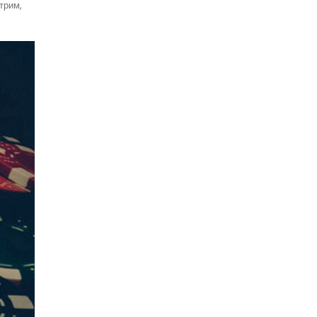
трим,