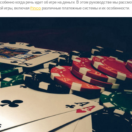
обенно когда речь идет об игре на деньги. В этом руководстве мы рассмо
ой игры, включая
Pinco
различные платежные системы и их особенности.