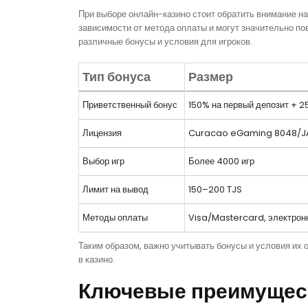
При выборе онлайн-казино стоит обратить внимание на
зависимости от метода оплаты и могут значительно по
различные бонусы и условия для игроков.
Тип бонуса
Размер
Приветственный бонус
150% на первый депозит + 
Лицензия
Curacao eGaming 8048/J
Выбор игр
Более 4000 игр
Лимит на вывод
150–200 TJS
Методы оплаты
Visa/Mastercard, электронн
Таким образом, важно учитывать бонусы и условия их
в казино.
Ключевые преимущес