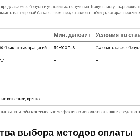
 предлагаемые бонусы и условия их получения. Бонусы могут варьироват
высить ваш игровой баланс. Ниже представлена таблица, которая перечис
Мин. депозит
Условия по ста
250 бесплатных вращений
50-100 TJS
Условия ставок к бонус
AZ
–
–
–
–
–
–
ые кошельки, крипто
–
–
 отыгрыша, чтобы максимально эффективно использовать ваши средства п
тва выбора методов оплаты