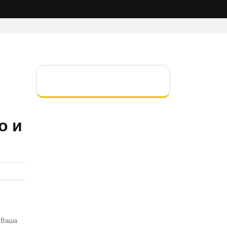
о и
. Ваша