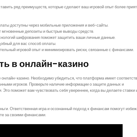
тавить ряд преимуществ, которые сделают ваш игровой опыт более прия
латы доступны через мобильные приложения и веб-сайты.
 мгновенные депозиты и быстрые выводы средств.
хнологий шифрования поможет защитить ваши личные данные.
обный для вас способ оплаты.
тельный игровой опыт и минимизировать риски, связанные с финансами.
ть в онлайн-казино
е онлайн-казино. Необходимо убедиться, что платформа имеет соответс
анными игроков. Проверьте наличие информации о защите данных и
Это поможет вам чувствовать себя увереннее, когда вы делаете ставки 
еньги. Ответственная игра и осознанный подход к финансам помогут избеж
ите за своими финансами.