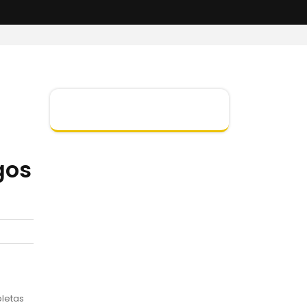
gos
pletas