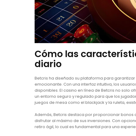
Cómo las característi
diario
Betcris ha diseñado su plataforma para garantizar
emocionante. Con una interfaz intuitiva, los usuar
disponibles. El casino en línea de Betcris no solo
un entorno seguro y regulado para que los jugador
juegos de mesa como el blackjack y la ruleta, exis
Además, Betcris destaca por proporcionar bonos a
disfrutar al máximo de sus inversiones. Con opcion
retiro ágil, lo cual es fundamental para una experie