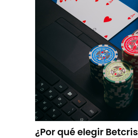
¿Por qué elegir Betcri