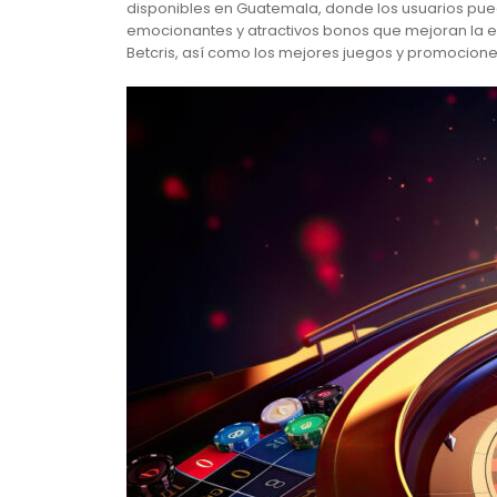
disponibles en Guatemala, donde los usuarios pue
emocionantes y atractivos bonos que mejoran la exp
Betcris, así como los mejores juegos y promocione