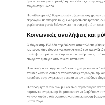
βρουν μια ισορροπία μεταξύ της παράδοσης και της σύγχρ
τζόγου στην Ελλάδα.
Η αντίθεση μεταξύ θρησκευτικών αξιών και σύγχρονων αν
εκφράζουν τις απόψεις τους με διαφορετικούς τρόπους, εν
φορές οι νέες γενιές δείχνουν μια πιο ανοιχτή στάση προς
Κοινωνικές αντιλήψεις και μ
Ο τζόγος στην Ελλάδα περιβάλλεται από πολλούς μύθους
πιστεύουν ότι ο τζόγος είναι αποκλειστικά ένα παιχνίδι τ
αντίληψη μπορεί να αποθαρρύνει τους ανθρώπους από το ν
ευχάριστη εμπειρία όταν γίνεται υπεύθυνα.
Η κουλτούρα του τζόγου συνδέεται συχνά με κοινωνικά στίγμ
παίκτες χάνουν. Αυτές οι παρανοήσεις επηρεάζουν την αντ
προόδους στην ενημέρωση σχετικά με τον υπεύθυνο τζόγο, 
Η αποδόμηση αυτών των μύθων είναι σημαντική για να προα
καμπάνιες ενημέρωσης θα μπορούσαν να βοηθήσουν στην
κατανόηση ότι ο τζόγος μπορεί να είναι μια μορφή ψυχαγωγί
με τον τζόγο.