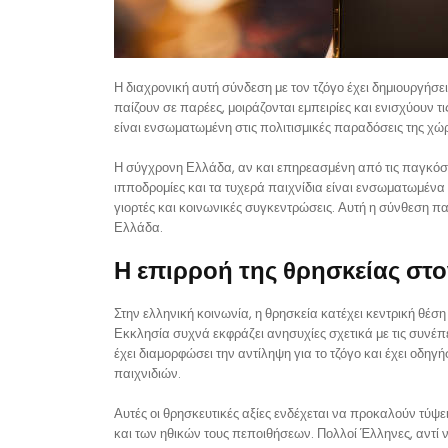
Η διαχρονική αυτή σύνδεση με τον τζόγο έχει δημιουργήσε
παίζουν σε παρέες, μοιράζονται εμπειρίες και ενισχύουν τ
είναι ενσωματωμένη στις πολιτισμικές παραδόσεις της χώρ
Η σύγχρονη Ελλάδα, αν και επηρεασμένη από τις παγκόσμιε
ιπποδρομίες και τα τυχερά παιχνίδια είναι ενσωματωμένα
γιορτές και κοινωνικές συγκεντρώσεις. Αυτή η σύνθεση πα
Ελλάδα.
Η επιρροή της θρησκείας στο
Στην ελληνική κοινωνία, η θρησκεία κατέχει κεντρική θέσ
Εκκλησία συχνά εκφράζει ανησυχίες σχετικά με τις συνέπε
έχει διαμορφώσει την αντίληψη για το τζόγο και έχει οδηγ
παιχνιδιών.
Αυτές οι θρησκευτικές αξίες ενδέχεται να προκαλούν τύψε
και των ηθικών τους πεποιθήσεων. Πολλοί Έλληνες, αντί 