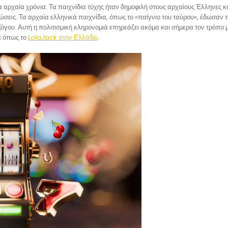
α αρχαία χρόνια. Τα παιχνίδια τύχης ήταν δημοφιλή στους αρχαίους Έλληνες κ
ώσεις. Τα αρχαία ελληνικά παιχνίδια, όπως το «παίγνιο του ταύρου», έδωσαν τ
γου. Αυτή η πολιτισμική κληρονομιά επηρεάζει ακόμα και σήμερα τον τρόπο μ
α όπως το
LolaJack στην Ελλάδα
.