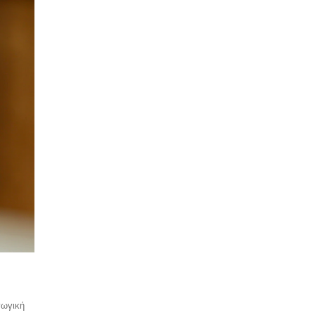
γωγική