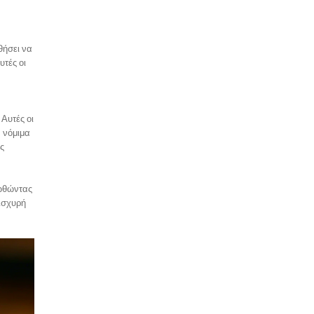
θήσει να
υτές οι
Αυτές οι
ν νόμιμα
ς
οωθώντας
 ισχυρή