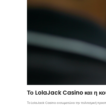
Το LolaJack Casino και η κο
Το LolaJack Casino ενσωματώνει την πολιτισμική προοπτ