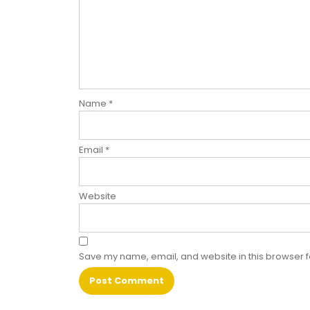
Name
*
Email
*
Website
Save my name, email, and website in this browser f