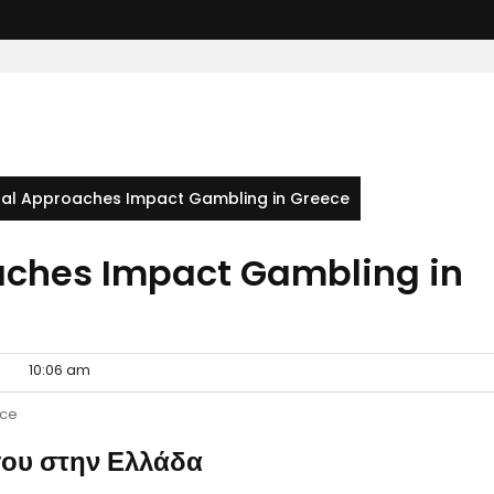
ral Approaches Impact Gambling in Greece
aches Impact Gambling in
10:06 am
ece
γου στην Ελλάδα