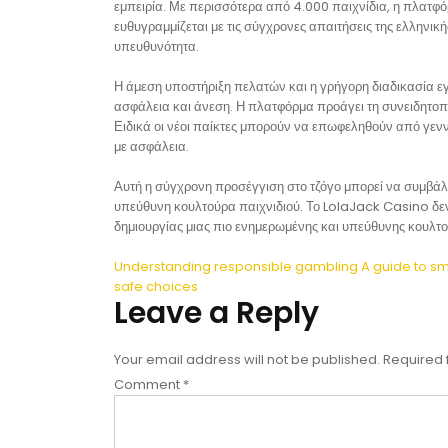
εμπειρία. Με περισσότερα από 4.000 παιχνίδια, η πλατφό
ευθυγραμμίζεται με τις σύγχρονες απαιτήσεις της ελληνι
υπευθυνότητα.
Η άμεση υποστήριξη πελατών και η γρήγορη διαδικασία ε
ασφάλεια και άνεση. Η πλατφόρμα προάγει τη συνειδητοπ
Ειδικά οι νέοι παίκτες μπορούν να επωφεληθούν από γεν
με ασφάλεια.
Αυτή η σύγχρονη προσέγγιση στο τζόγο μπορεί να συμβάλε
υπεύθυνη κουλτούρα παιχνιδιού. Το LolaJack Casino δεν
δημιουργίας μιας πιο ενημερωμένης και υπεύθυνης κουλτ
Post
Understanding responsible gambling A guide to sm
safe choices
navigation
Leave a Reply
Your email address will not be published.
Required 
Comment
*