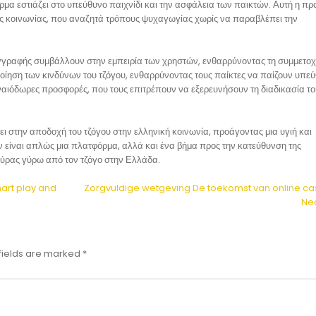
ρμα εστιάζει στο υπεύθυνο παιχνίδι και την ασφάλεια των παικτών. Αυτή η π
κής κοινωνίας, που αναζητά τρόπους ψυχαγωγίας χωρίς να παραβλέπει την
γγραφής συμβάλλουν στην εμπειρία των χρηστών, ενθαρρύνοντας τη συμμετοχ
οίηση των κινδύνων του τζόγου, ενθαρρύνοντας τους παίκτες να παίζουν υπεύ
ναιόδωρες προσφορές, που τους επιτρέπουν να εξερευνήσουν τη διαδικασία το
ι στην αποδοχή του τζόγου στην ελληνική κοινωνία, προάγοντας μια υγιή και
 είναι απλώς μια πλατφόρμα, αλλά και ένα βήμα προς την κατεύθυνση της
ούρας γύρω από τον τζόγο στην Ελλάδα.
art play and
Zorgvuldige wetgeving De toekomst van online cas
Ne
fields are marked
*