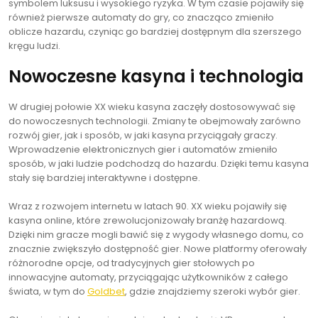
symbolem luksusu i wysokiego ryzyka. W tym czasie pojawiły się
również pierwsze automaty do gry, co znacząco zmieniło
oblicze hazardu, czyniąc go bardziej dostępnym dla szerszego
kręgu ludzi.
Nowoczesne kasyna i technologia
W drugiej połowie XX wieku kasyna zaczęły dostosowywać się
do nowoczesnych technologii. Zmiany te obejmowały zarówno
rozwój gier, jak i sposób, w jaki kasyna przyciągały graczy.
Wprowadzenie elektronicznych gier i automatów zmieniło
sposób, w jaki ludzie podchodzą do hazardu. Dzięki temu kasyna
stały się bardziej interaktywne i dostępne.
Wraz z rozwojem internetu w latach 90. XX wieku pojawiły się
kasyna online, które zrewolucjonizowały branżę hazardową.
Dzięki nim gracze mogli bawić się z wygody własnego domu, co
znacznie zwiększyło dostępność gier. Nowe platformy oferowały
różnorodne opcje, od tradycyjnych gier stołowych po
innowacyjne automaty, przyciągając użytkowników z całego
świata, w tym do
Goldbet
, gdzie znajdziemy szeroki wybór gier.