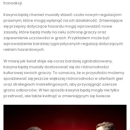
transakcji.
Kasyna będą również musiały stawić czoła nowym regulacjom
prawnym, które mogą wpłynąć na ich działalność. Zmieniające
się przepisy dotyczące hazardu mogą wprowadzić nowe
zasady, które będą miały na celu ochronę graczy oraz
zapewnienie uczciwości w grach. Przykładem może być
wprowadzenie bardziej rygorystycznych regulacji dotyczących
reklam hazardowych.
W miarę jak świat staje się coraz bardziej zglobalizowany,
kasyna będą musiały dostosować się do różnorodności
kulturowej swoich graczy. To oznacza, że w przyszłości możemy
spodziewać się jeszcze większej różnorodności w ofertach gier
oraz strategiach marketingowych, aby przyciągnąć szersze
grono odbiorców. W ten sposób kasyna będą mogły nie tylko
przetrwać, ale także kwitnąć w zmieniającym się świecie.