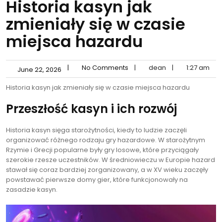
Historia kasyn jak
zmieniały się w czasie
miejsca hazardu
|
No Comments
|
dean
|
1:27 am
June 22, 2026
Historia kasyn jak zmieniały się w czasie miejsca hazardu
Przeszłość kasyn i ich rozwój
Historia kasyn sięga starożytności, kiedy to ludzie zaczęli
organizować różnego rodzaju gry hazardowe. W starożytnym
Rzymie i Grecji popularne były gry losowe, które przyciągały
szerokie rzesze uczestników. W średniowieczu w Europie hazard
stawał się coraz bardziej zorganizowany, a w XV wieku zaczęły
powstawać pierwsze domy gier, które funkcjonowały na
zasadzie kasyn.