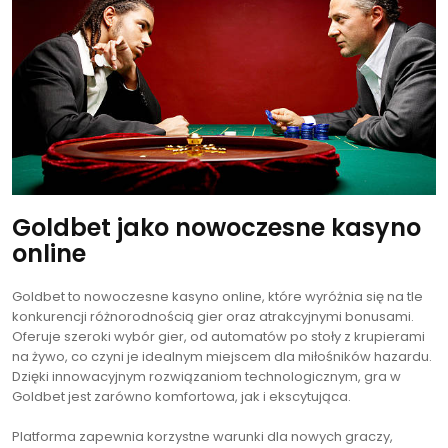
Goldbet jako nowoczesne kasyno
online
Goldbet to nowoczesne kasyno online, które wyróżnia się na tle
konkurencji różnorodnością gier oraz atrakcyjnymi bonusami.
Oferuje szeroki wybór gier, od automatów po stoły z krupierami
na żywo, co czyni je idealnym miejscem dla miłośników hazardu.
Dzięki innowacyjnym rozwiązaniom technologicznym, gra w
Goldbet jest zarówno komfortowa, jak i ekscytująca.
Platforma zapewnia korzystne warunki dla nowych graczy,