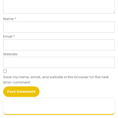
Name
*
Email
*
Website
Save my name, email, and website in this browser for the next
time I comment.