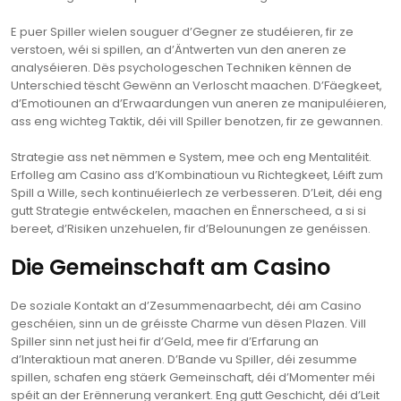
E puer Spiller wielen souguer d’Gegner ze studéieren, fir ze
verstoen, wéi si spillen, an d’Äntwerten vun den aneren ze
analyséieren. Dës psychologeschen Techniken kënnen de
Unterschied tëscht Gewënn an Verloscht maachen. D’Fäegkeet,
d’Emotiounen an d’Erwaardungen vun aneren ze manipuléieren,
ass eng wichteg Taktik, déi vill Spiller benotzen, fir ze gewannen.
Strategie ass net nëmmen e System, mee och eng Mentalitéit.
Erfolleg am Casino ass d’Kombinatioun vu Richtegkeet, Léift zum
Spill a Wille, sech kontinuéierlech ze verbesseren. D’Leit, déi eng
gutt Strategie entwéckelen, maachen en Ënnerscheed, a si si
bereet, d’Risiken unzehuelen, fir d’Belounungen ze genéissen.
Die Gemeinschaft am Casino
De soziale Kontakt an d’Zesummenaarbecht, déi am Casino
geschéien, sinn un de gréisste Charme vun dësen Plazen. Vill
Spiller sinn net just hei fir d’Geld, mee fir d’Erfarung an
d’Interaktioun mat aneren. D’Bande vu Spiller, déi zesumme
spillen, schafen eng stäerk Gemeinschaft, déi d’Momenter méi
spéit an der Erënnerung verankert. Eng gutt Geschicht, déi d’Leit