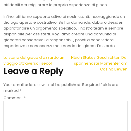
affidabili per migliorare la propria esperienza di gioco.
Infine, offriamo supporto attivo ai nostri utenti, incoraggiando un
dialogo aperto e costruttivo. Se hai domande, dubbi o desideri
approfondire un argomento specifico, il nostro team è sempre
disponibile per assisterti. Vogliamo creare una comunità di
giocatori consapevoli e responsabili, pronti a condividere
esperienze e conoscenze nel mondo del gioco d’azzardo.
Post
La storia del gioco d'azzardo un
Héich Stakes Geschichten Déi
viaggio attraverso i secoli
spannendste Momenter am
navigation
Leave a Reply
Casino Liewen
Your email address will not be published.
Required fields are
marked
*
Comment
*