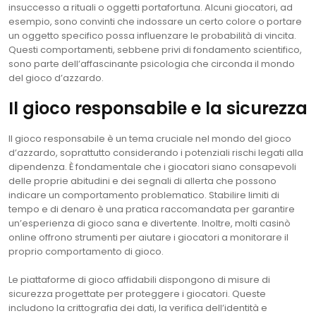
insuccesso a rituali o oggetti portafortuna. Alcuni giocatori, ad
esempio, sono convinti che indossare un certo colore o portare
un oggetto specifico possa influenzare le probabilità di vincita.
Questi comportamenti, sebbene privi di fondamento scientifico,
sono parte dell’affascinante psicologia che circonda il mondo
del gioco d’azzardo.
Il gioco responsabile e la sicurezza
Il gioco responsabile è un tema cruciale nel mondo del gioco
d’azzardo, soprattutto considerando i potenziali rischi legati alla
dipendenza. È fondamentale che i giocatori siano consapevoli
delle proprie abitudini e dei segnali di allerta che possono
indicare un comportamento problematico. Stabilire limiti di
tempo e di denaro è una pratica raccomandata per garantire
un’esperienza di gioco sana e divertente. Inoltre, molti casinò
online offrono strumenti per aiutare i giocatori a monitorare il
proprio comportamento di gioco.
Le piattaforme di gioco affidabili dispongono di misure di
sicurezza progettate per proteggere i giocatori. Queste
includono la crittografia dei dati, la verifica dell’identità e