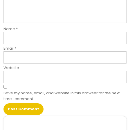
Name
*
Email
*
Website
Save my name, email, and website in this browser for the next
time I comment.