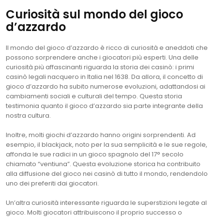
Curiosità sul mondo del gioco
d’azzardo
Il mondo del gioco d’azzardo è ricco di curiosità e aneddoti che
possono sorprendere anche i giocatori più esperti. Una delle
curiosità più affascinanti riguarda la storia dei casinò: i primi
casinò legali nacquero in Italia nel 1638. Da allora, il concetto di
gioco d’azzardo ha subito numerose evoluzioni, adattandosi ai
cambiamenti sociali e culturali del tempo. Questa storia
testimonia quanto il gioco d’azzardo sia parte integrante della
nostra cultura.
Inoltre, molti giochi d’azzardo hanno origini sorprendenti. Ad
esempio, il blackjack, noto per la sua semplicità e le sue regole,
affonda le sue radici in un gioco spagnolo del 17° secolo
chiamato “ventiuna”. Questa evoluzione storica ha contribuito
alla diffusione del gioco nei casinò di tutto il mondo, rendendolo
uno dei preferiti dai giocatori.
Un’altra curiosità interessante riguarda le superstizioni legate al
gioco. Molti giocatori attribuiscono il proprio successo o