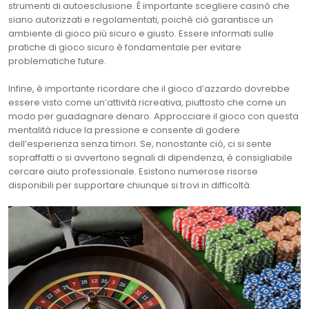
strumenti di autoesclusione. È importante scegliere casinò che
siano autorizzati e regolamentati, poiché ciò garantisce un
ambiente di gioco più sicuro e giusto. Essere informati sulle
pratiche di gioco sicuro è fondamentale per evitare
problematiche future.
Infine, è importante ricordare che il gioco d’azzardo dovrebbe
essere visto come un’attività ricreativa, piuttosto che come un
modo per guadagnare denaro. Approcciare il gioco con questa
mentalità riduce la pressione e consente di godere
dell’esperienza senza timori. Se, nonostante ciò, ci si sente
sopraffatti o si avvertono segnali di dipendenza, è consigliabile
cercare aiuto professionale. Esistono numerose risorse
disponibili per supportare chiunque si trovi in difficoltà.