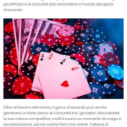
più efficaci e le curiosità che circondano il mondo del gioco
d’azzardo.
Oltre al fascino del rischio, il gioco d’azzardo può anche
generare un forte senso di comunità tra i giocatori. Nonostante
la sua natura competitiva, molti trovano un momento di svago e
socializzazione, sia nei casinò fisici che online. Tuttavia, è