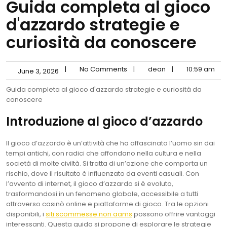
Guida completa al gioco
d'azzardo strategie e
curiosità da conoscere
|
No Comments
|
dean
|
10:59 am
June 3, 2026
Guida completa al gioco d'azzardo strategie e curiosità da
conoscere
Introduzione al gioco d’azzardo
Il gioco d’azzardo è un’attività che ha affascinato l’uomo sin dai
tempi antichi, con radici che affondano nella cultura e nella
società di molte civiltà. Si tratta di un’azione che comporta un
rischio, dove il risultato è influenzato da eventi casuali. Con
l’avvento di internet, il gioco d’azzardo si è evoluto,
trasformandosi in un fenomeno globale, accessibile a tutti
attraverso casinò online e piattaforme di gioco. Tra le opzioni
disponibili, i
siti scommesse non aams
possono offrire vantaggi
interessanti. Questa guida si propone di esplorare le strategie