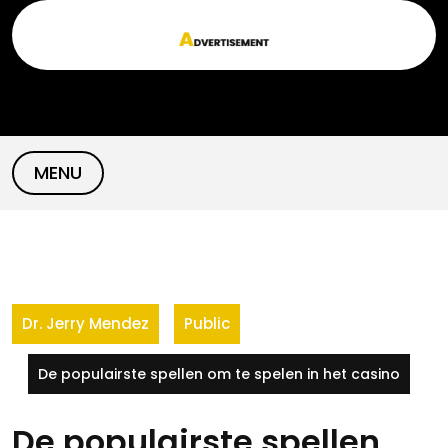
Skip
to
content
MENU
Dr. Jerry Mendez
Public
De populairste spellen om te spelen in het casino
De populairste spellen