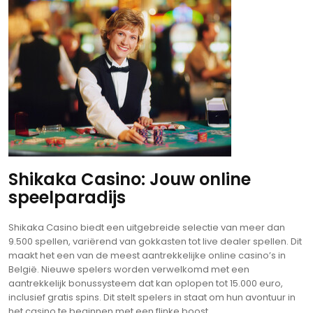
Shikaka Casino: Jouw online
speelparadijs
Shikaka Casino biedt een uitgebreide selectie van meer dan
9.500 spellen, variërend van gokkasten tot live dealer spellen. Dit
maakt het een van de meest aantrekkelijke online casino’s in
België. Nieuwe spelers worden verwelkomd met een
aantrekkelijk bonussysteem dat kan oplopen tot 15.000 euro,
inclusief gratis spins. Dit stelt spelers in staat om hun avontuur in
het casino te beginnen met een flinke boost.