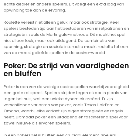
echte dealer en andere spelers. Dit voegt een extra laag van
opwinding toe aan de ervaring.
Roulette vereist niet alleen geluk, maar ook strategie. Veel
spelers besteden tijd aan het bestuderen van inzetpatronen en
strategieën, zoals de Martingale-methode. Dit maakt het spel
niet alleen leuk, maar ook uitdagend. De combinatie van
spanning, strategie en sociale interactie maakt roulette tot een
van de meest geliefde spellen in de casino-wereld.
Poker: De strijd van vaardigheden
en bluffen
Poker is een van de weinige casinospellen waarbij vaardigheid
een grote rol speelt. Spelers strijden tegen elkaar in plaats van
tegen het huis, wat een unieke dynamiek creëert. Er zijn
verschillende varianten van poker, zoals Texas Hold’em en
Omaha, waarbij elke variant zijn eigen strategieën en regels
heeft. Dit maakt poker een uitdagend en fascinerend spel voor
zowel nieuwe als ervaren spelers.
In een pokerspel is bluffen een cruciaal element. Spelers