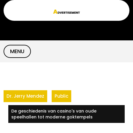
Skip
to
content
MENU
Dr. Jerry Mendez
Public
De geschiedenis van casino's van oude
speelhallen tot moderne goktempels