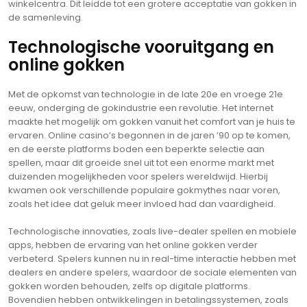
winkelcentra. Dit leidde tot een grotere acceptatie van gokken in
de samenleving.
Technologische vooruitgang en
online gokken
Met de opkomst van technologie in de late 20e en vroege 21e
eeuw, onderging de gokindustrie een revolutie. Het internet
maakte het mogelijk om gokken vanuit het comfort van je huis te
ervaren. Online casino’s begonnen in de jaren ’90 op te komen,
en de eerste platforms boden een beperkte selectie aan
spellen, maar dit groeide snel uit tot een enorme markt met
duizenden mogelijkheden voor spelers wereldwijd. Hierbij
kwamen ook verschillende populaire gokmythes naar voren,
zoals het idee dat geluk meer invloed had dan vaardigheid.
Technologische innovaties, zoals live-dealer spellen en mobiele
apps, hebben de ervaring van het online gokken verder
verbeterd. Spelers kunnen nu in real-time interactie hebben met
dealers en andere spelers, waardoor de sociale elementen van
gokken worden behouden, zelfs op digitale platforms.
Bovendien hebben ontwikkelingen in betalingssystemen, zoals