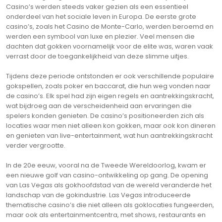
Casino’s werden steeds vaker gezien als een essentieel
onderdeel van het sociale leven in Europa. De eerste grote
casino’s, zoals het Casino de Monte-Carlo, werden beroemd en
werden een symbool van luxe en plezier. Veel mensen die
dachten dat gokken voornamelijk voor de elite was, waren vaak
verrast door de toegankelijkheid van deze slimme uitjes.
Tijdens deze periode ontstonden er ook verschillende populaire
gokspellen, zoals poker en baccarat, die hun weg vonden naar
de casino’s. Elk spel had zijn eigen regels en aantrekkingskracht,
wat bijdroeg aan de verscheidenheid aan ervaringen die
spelers konden genieten. De casino’s positioneerden zich als
locaties waar men niet alleen kon gokken, maar ook kon dineren
en genieten van live-entertainment, wat hun aantrekkingskracht
verder vergrootte.
In de 20e eeuw, vooral na de Tweede Wereldoorlog, kwam er
een nieuwe golf van casino-ontwikkeling op gang. De opening
van Las Vegas als gokhoofdstad van de wereld veranderde het
landschap van de gokindustrie. Las Vegas introduceerde
thematische casino’s die niet alleen als goklocaties fungeerden,
maar ook als entertainmentcentra, met shows, restaurants en