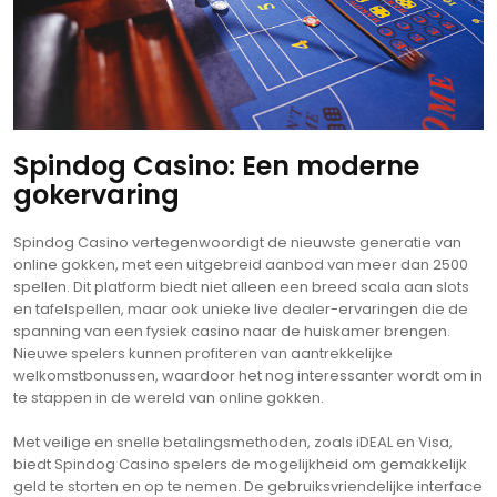
Spindog Casino: Een moderne
gokervaring
Spindog Casino vertegenwoordigt de nieuwste generatie van
online gokken, met een uitgebreid aanbod van meer dan 2500
spellen. Dit platform biedt niet alleen een breed scala aan slots
en tafelspellen, maar ook unieke live dealer-ervaringen die de
spanning van een fysiek casino naar de huiskamer brengen.
Nieuwe spelers kunnen profiteren van aantrekkelijke
welkomstbonussen, waardoor het nog interessanter wordt om in
te stappen in de wereld van online gokken.
Met veilige en snelle betalingsmethoden, zoals iDEAL en Visa,
biedt Spindog Casino spelers de mogelijkheid om gemakkelijk
geld te storten en op te nemen. De gebruiksvriendelijke interface