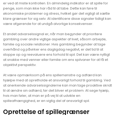
er ved at miste kontrollen. En almindelig indikator er at spille for
penge, som man ikke har råd til at tabe. Dette kan føre til
økonomiske problemer og stress, hvilket gør det vigtigt at sætte
klare grænser for sig selv. At identificere disse signaler tidligt kan
være afgørende for at undgå alvorlige konsekvenser.
Et andet advarselssignal er, når man begynder at prioritere
gambling over andre vigtige aspekter af livet, såsom arbejde,
familie og sociale relationer. Hvis gambling begynder at tage
overhånd og påvirker ens dagligdag negativt, er det tid til at
stoppe op og reevaluere ens forhold til spil. Det kan være nyttigt
at snakke med venner eller familie om ens spilvaner for at få et
objektivt perspektiv.
At være opmærksom på ens spillemønstre og adfærd kan
hjælpe med at opretholde et ansvarligt forhold til gambling. Ved
at anerkende advarselssignalerne kan man tage proaktive skridt
til at ændre sin adfærd, før det bliver et problem. At søge hjælp,
hvis man føler, at man er på vej til at udvikle en
spilleafhængighed, er en vigtig del af ansvarligt spil.
Oprettelse af spillegrænser