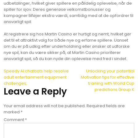
udbetalinger, hvilket giver spillere en pålidelig oplevelse, når de
spiller for sjov. Deres generøse velkomstbonusser og
kampagner tilføjer ekstra værdi, samtidig med at de opfordrer til
ansvarligt spil.
At registrere sig hos Martin Casino er hurtigt og nemt, hvilket gør
det til et attraktivt valg for både nye og erfarne spillere. Uanset
om du er på udkig efter underholdning eller ønsker at udforske
nye spil, kan du være sikker på, at Martin Casino prioriterer
ansvarligt spil, så du kan nyde din oplevelse med fred i sindet.
Post
Speedy AI chatbots help resolve
Unlocking your potential
adult entertainment equipment
Motivation tips for effective
navigation
challenges.
training with World Cup
Leave a Reply
predictions Group K
Your email address will not be published.
Required fields are
marked
*
Comment
*