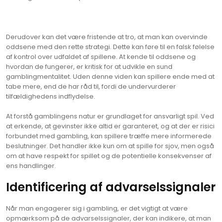
Derudover kan det være fristende at tro, at man kan overvinde
oddsene med den rette strategi. Dette kan føre til en falsk følelse
af kontrol over udfaldet af spillene. At kende til oddsene og
hvordan de fungerer, er kritisk for at udvikle en sund
gamblingmentalitet. Uden denne viden kan spillere ende med at
tabe mere, end de har råd til, fordi de undervurderer
tilfældighedens indflydelse.
At forstå gamblingens natur er grundlaget for ansvarligt spil. Ved
at erkende, at gevinster ikke altid er garanteret, og at der er risici
forbundet med gambling, kan spillere træffe mere informerede
beslutninger. Det handler ikke kun om at spille for sjov, men også
om at have respekt for spillet og de potentielle konsekvenser af
ens handlinger.
Identificering af advarselssignaler
Når man engagerer sig i gambling, er det vigtigt at være
opmærksom på de advarselssignaler, der kan indikere, at man