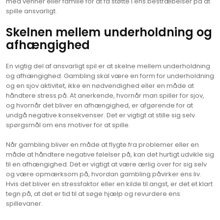
med venner eller familie for at få støtte i ens bestræbelser på at
spille ansvarligt.
Skelnen mellem underholdning og
afhængighed
En vigtig del af ansvarligt spil er at skelne mellem underholdning
og afhængighed. Gambling skal være en form for underholdning
og en sjov aktivitet, ikke en nødvendighed eller en måde at
håndtere stress på. At anerkende, hvornår man spiller for sjov,
og hvornår det bliver en afhængighed, er afgørende for at
undgå negative konsekvenser. Det er vigtigt at stille sig selv
spørgsmål om ens motiver for at spille.
Når gambling bliver en måde at flygte fra problemer eller en
måde at håndtere negative følelser på, kan det hurtigt udvikle sig
til en afhængighed. Det er vigtigt at være ærlig over for sig selv
og være opmærksom på, hvordan gambling påvirker ens liv.
Hvis det bliver en stressfaktor eller en kilde til angst, er det et klart
tegn på, at det er tid til at søge hjælp og revurdere ens
spillevaner.