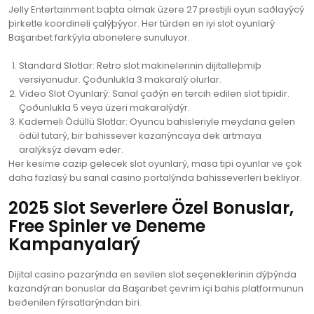
Jelly Entertainment baþta olmak üzere 27 prestijli oyun saðlayýcý
þirketle koordineli çalýþýyor. Her türden en iyi slot oyunlarý
Başarıbet farkýyla abonelere sunuluyor.
Standard Slotlar: Retro slot makinelerinin dijitalleþmiþ
versiyonudur. Çoðunlukla 3 makaralý olurlar.
Video Slot Oyunlarý: Sanal çaðýn en tercih edilen slot tipidir.
Çoðunlukla 5 veya üzeri makaralýdýr.
Kademeli Ödüllü Slotlar: Oyuncu bahisleriyle meydana gelen
ödül tutarý, bir bahissever kazanýncaya dek artmaya
aralýksýz devam eder.
Her kesime cazip gelecek slot oyunlarý, masa tipi oyunlar ve çok
daha fazlasý bu sanal casino portalýnda bahisseverleri bekliyor.
2025 Slot Severlere Özel Bonuslar,
Free Spinler ve Deneme
Kampanyalarý
Dijital casino pazarýnda en sevilen slot seçeneklerinin dýþýnda
kazandýran bonuslar da Başarıbet çevrim içi bahis platformunun
beðenilen fýrsatlarýndan biri.