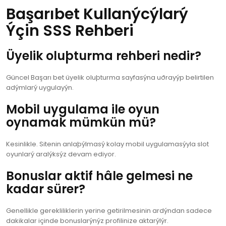
Başarıbet Kullanýcýlarý
Ýçin SSS Rehberi
Üyelik oluþturma rehberi nedir?
Güncel Başarı bet üyelik oluþturma sayfasýna uðrayýp belirtilen
adýmlarý uygulayýn.
Mobil uygulama ile oyun
oynamak mümkün mü?
Kesinlikle. Sitenin anlaþýlmasý kolay mobil uygulamasýyla slot
oyunlarý aralýksýz devam ediyor.
Bonuslar aktif hâle gelmesi ne
kadar sürer?
Genellikle gerekliliklerin yerine getirilmesinin ardýndan sadece
dakikalar içinde bonuslarýnýz profilinize aktarýlýr.