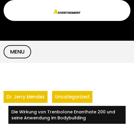
Skip
to
content
MENU
Dr. Jerry Mendez
Uncategorized
Die Wirkung von Trenbolone Enanthate 200 und
seine Anwendung im Bodybuilding