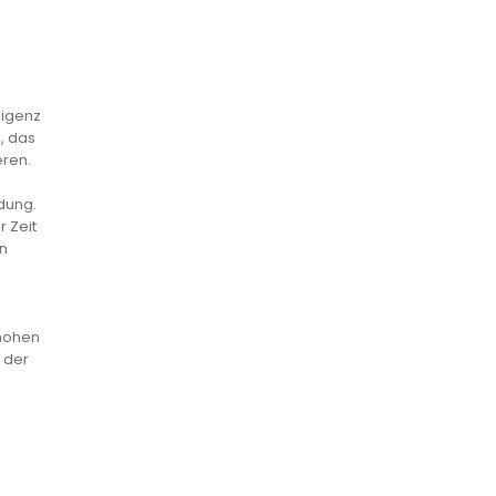
ligenz
, das
eren.
dung.
 Zeit
en
 hohen
 der