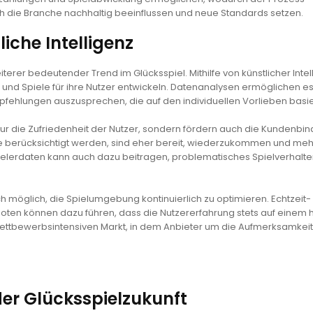
ich die Branche nachhaltig beeinflussen und neue Standards setzen.
iche Intelligenz
iterer bedeutender Trend im Glücksspiel. Mithilfe von künstlicher Intel
nd Spiele für ihre Nutzer entwickeln. Datenanalysen ermöglichen es
mpfehlungen auszusprechen, die auf den individuellen Vorlieben basi
nur die Zufriedenheit der Nutzer, sondern fördern auch die Kundenbin
sse berücksichtigt werden, sind eher bereit, wiederzukommen und mehr
Spielerdaten kann auch dazu beitragen, problematisches Spielverhalt
h möglich, die Spielumgebung kontinuierlich zu optimieren. Echtzeit-
en können dazu führen, dass die Nutzererfahrung stets auf einem
 wettbewerbsintensiven Markt, in dem Anbieter um die Aufmerksamkeit
 der Glücksspielzukunft