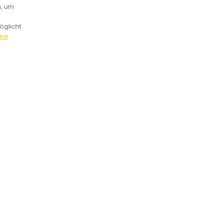
n, um
öglicht
ine