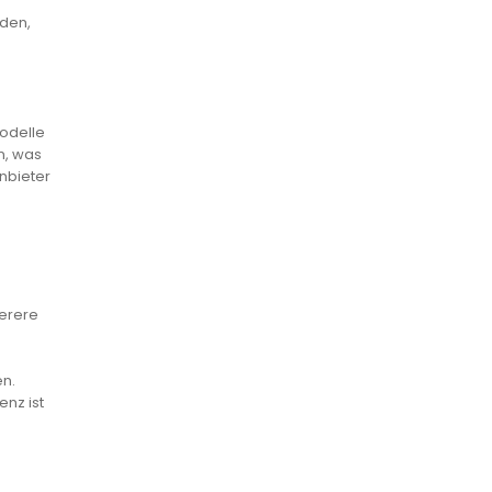
rden,
modelle
n, was
nbieter
herere
en.
enz ist