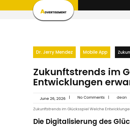
Skip
to
content
Dr. Jerry Mendez
Mobile App
Zukun
Zukunftstrends im G
Entwicklungen erwa
|
No Comments
|
dean
June 26, 2026
Zukunftstrends im Glücksspiel Welche Entwicklung
Die Digitalisierung des Glü