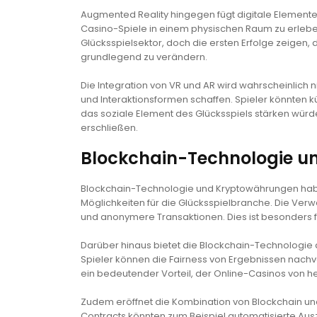
Augmented Reality hingegen fügt digitale Elemente
Casino-Spiele in einem physischen Raum zu erlebe
Glücksspielsektor, doch die ersten Erfolge zeigen, d
grundlegend zu verändern.
Die Integration von VR und AR wird wahrscheinlich
und Interaktionsformen schaffen. Spieler könnten 
das soziale Element des Glücksspiels stärken würd
erschließen.
Blockchain-Technologie 
Blockchain-Technologie und Kryptowährungen hab
Möglichkeiten für die Glücksspielbranche. Die Ver
und anonymere Transaktionen. Dies ist besonders für
Darüber hinaus bietet die Blockchain-Technologie 
Spieler können die Fairness von Ergebnissen nachvo
ein bedeutender Vorteil, der Online-Casinos von 
Zudem eröffnet die Kombination von Blockchain und
Contracts könnten zum Beispiel automatisierte Au