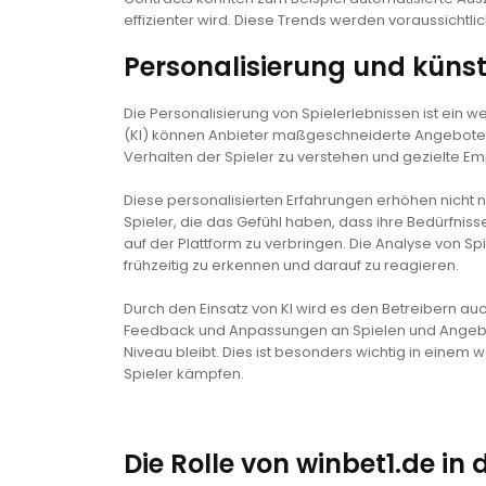
effizienter wird. Diese Trends werden voraussichtl
Personalisierung und künstl
Die Personalisierung von Spielerlebnissen ist ein we
(KI) können Anbieter maßgeschneiderte Angebote u
Verhalten der Spieler zu verstehen und gezielte E
Diese personalisierten Erfahrungen erhöhen nicht 
Spieler, die das Gefühl haben, dass ihre Bedürfni
auf der Plattform zu verbringen. Die Analyse von 
frühzeitig zu erkennen und darauf zu reagieren.
Durch den Einsatz von KI wird es den Betreibern auc
Feedback und Anpassungen an Spielen und Angebot
Niveau bleibt. Dies ist besonders wichtig in einem
Spieler kämpfen.
Die Rolle von winbet1.de in