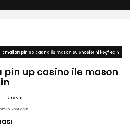
o icmalları pin up casino ilə mason əyləncələrini kəşf edin
rı pin up casino ilə mason
din
9:35 am
lərini kəşf edin
ması