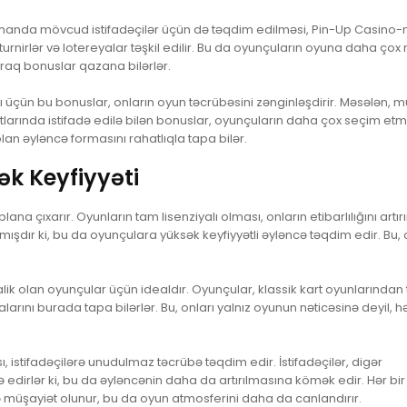
zamanda mövcud istifadəçilər üçün də təqdim edilməsi, Pin-Up Casino
turnirlər və lotereyalar təşkil edilir. Bu da oyunçuların oyuna daha ço
raq bonuslar qazana bilərlər.
 üçün bu bonuslar, onların oyun təcrübəsini zənginləşdirir. Məsələn, mü
ntlarında istifadə edilə bilən bonuslar, oyunçuların daha çox seçim et
lan əyləncə formasını rahatlıqla tapa bilər.
k Keyfiyyəti
na çıxarır. Oyunların tam lisenziyalı olması, onların etibarlılığını artırı
ışdır ki, bu da oyunçulara yüksək keyfiyyətli əyləncə təqdim edir. Bu, 
alik olan oyunçular üçün idealdır. Oyunçular, klassik kart oyunlarından
arını burada tapa bilərlər. Bu, onları yalnız oyunun nəticəsinə deyil, 
istifadəçilərə unudulmaz təcrübə təqdim edir. İstifadəçilər, digər
edirlər ki, bu da əyləncənin daha da artırılmasına kömək edir. Hər bir
lə müşayiət olunur, bu da oyun atmosferini daha da canlandırır.