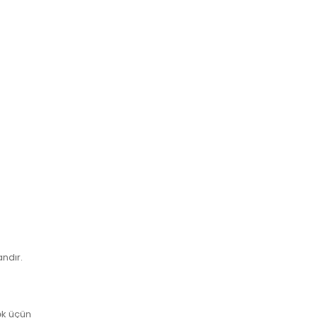
andır.
mək üçün