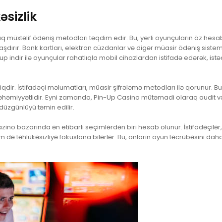
əsizlik
raq müxtəlif ödəniş metodları təqdim edir. Bu, yerli oyunçuların öz hesa
aşdırır. Bank kartları, elektron cüzdanlar və digər müasir ödəniş sistem
 up indir ilə oyunçular rahatlıqla mobil cihazlardan istifadə edərək, istəd
iqdir. İstifadəçi məlumatları, müasir şifrələmə metodları ilə qorunur. Bu
n əhəmiyyətlidir. Eyni zamanda, Pin-Up Casino mütəmadi olaraq audit v
düzgünlüyü təmin edilir.
ino bazarında ən etibarlı seçimlərdən biri hesab olunur. İstifadəçilər,
də təhlükəsizliyə fokuslana bilərlər. Bu, onların oyun təcrübəsini dah