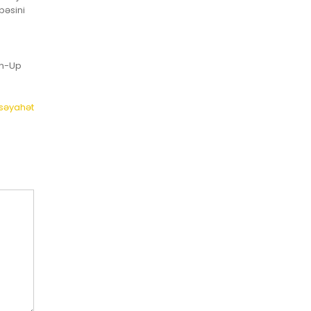
bəsini
Pin-Up
ə səyahət