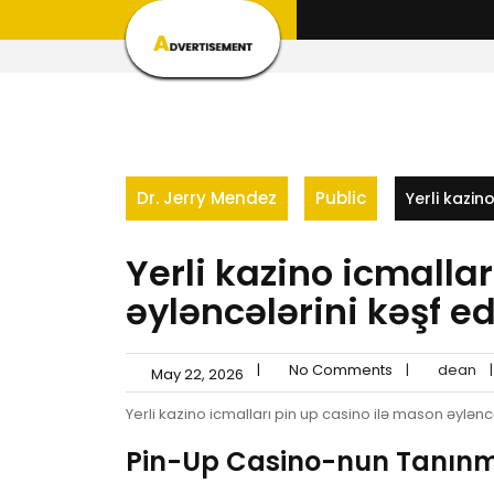
Skip
to
content
Dr. Jerry Mendez
Public
Yerli kazin
Yerli kazino icmalla
əyləncələrini kəşf e
|
No Comments
|
dean
|
May 22, 2026
Yerli kazino icmalları pin up casino ilə mason əyləncə
Pin-Up Casino-nun Tanın