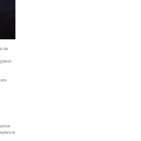
ı ilə
çilərin
kanı
anlar
 əyləncə