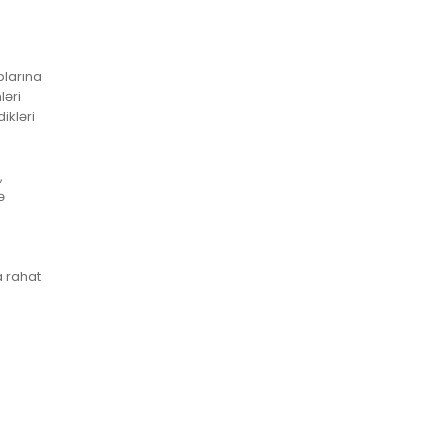
blarına
ləri
ikləri
,
ə
a rahat