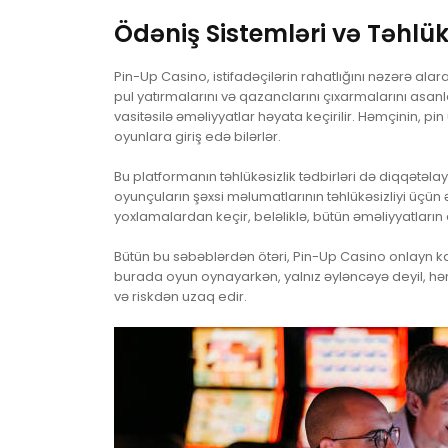
Ödəniş Sistemləri və Təhlük
Pin-Up Casino, istifadəçilərin rahatlığını nəzərə ala
pul yatırmalarını və qazanclarını çıxarmalarını asanl
vasitəsilə əməliyyatlar həyata keçirilir. Həmçinin, pin
oyunlara giriş edə bilərlər.
Bu platformanın təhlükəsizlik tədbirləri də diqqətəlay
oyunçuların şəxsi məlumatlarının təhlükəsizliyi üçü
yoxlamalardan keçir, beləliklə, bütün əməliyyatların 
Bütün bu səbəblərdən ötəri, Pin-Up Casino onlayn kaz
burada oyun oynayarkən, yalnız əyləncəyə deyil, həm 
və riskdən uzaq edir.