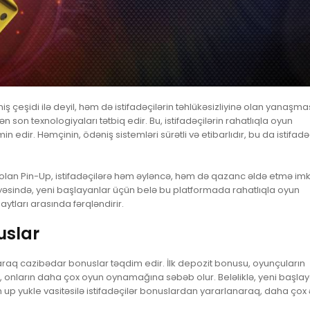
 çeşidi ilə deyil, həm də istifadəçilərin təhlükəsizliyinə olan yanaşmas
 son texnologiyaları tətbiq edir. Bu, istifadəçilərin rahatlıqla oyun
edir. Həmçinin, ödəniş sistemləri sürətli və etibarlıdır, bu da istifadə
lan Pin-Up, istifadəçilərə həm əyləncə, həm də qazanc əldə etmə im
 sayəsində, yeni başlayanlar üçün belə bu platformada rahatlıqla oyun
tları arasında fərqləndirir.
uslar
laraq cazibədar bonuslar təqdim edir. İlk depozit bonusu, oyunçuların
 onların daha çox oyun oynamağına səbəb olur. Beləliklə, yeni başlay
 Pin up yukle vasitəsilə istifadəçilər bonuslardan yararlanaraq, daha çox