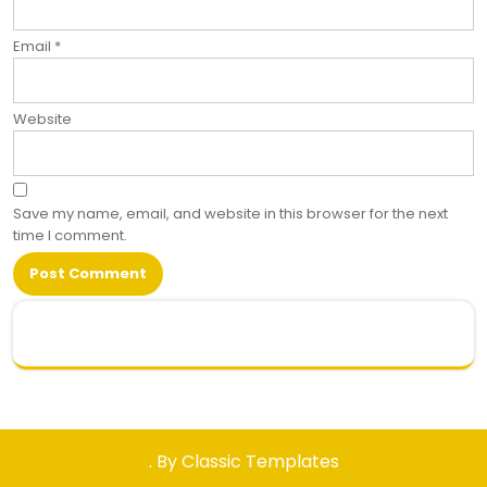
Email
*
Website
Save my name, email, and website in this browser for the next
time I comment.
.
By Classic Templates