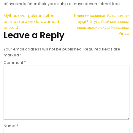
dünyasında önemli bir yere sahip olmaya devam etmektedir.
Post
Mythes over gokken feiten
Влиянии казиноҳо ба саломати
ontmaskerd en de waarheid
руҳӣ Чӣ гуна бозӣ метавонад
navigation
onthuld
пайомадҳои нохуш бирасонад
Leave a Reply
Pinco
Your email address will not be published.
Required fields are
marked
*
Comment
*
Name
*