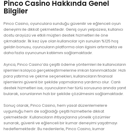
Pinco Casino Hakkında Genel
Bilgiler
Pinco Casino, oyunculara sunduğu güvenilir ve eğlenceli oyun
deneyimi ile dikkat çekmektedir. Geniş oyun yelpazesi, kullanıcı
dostu arayüzü ve etkili müşteri destek hizmetleri ile öne
çıkmaktadır. İlk kez üye olan kullanıcılar için sunulan %125 hoş
geldin bonusu, oyuncuların platforma olan ilgisini artırmakta ve
daha fazla oyuncunun katılımını sağlamaktadır.
Ayrıca, Pinco Casino’da çeşitli ödeme yöntemleri ile kullanıcıların
işlemleri kolayca gerçekleştirmelerine imkan tanınmaktadır. Hızlı
para yatırma ve çekme seçenekleri, kullanıcıların finansal
işlemlerini güvenli bir şekilde yapmalarına yardımcı olur. Canlı
destek hizmetleri ise, oyuncuların her türlü sorusuna anında yanıt
bularak, sorunlarının hızlı bir şekilde çözülmesini sağlamaktadır.
Sonuç olarak, Pinco Casino, hem yasal düzenlemelere
uygunluğu hem de sağladığı çeşitli hizmetlerle dikkat
çekmektedir. Kullanıcıların ihtiyaçlarına yönelik çözümler
sunarak, güvenli ve eğlenceli bir kumar deneyimi yaşatmayı
hedeflemektedir. Bu nedenlerle, Pinco Casino, kumar