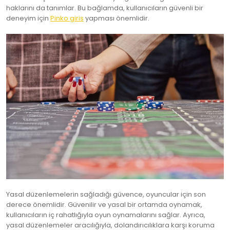
haklarını da tanımlar. Bu bağlamda, kullanıcıların güvenli bir
deneyim için
Pinko giris
yapması önemlidir.
Yasal düzenlemelerin sağladığı güvence, oyuncular için son
derece önemlidir. Güvenilir ve yasal bir ortamda oynamak,
kullanıcıların iç rahatlığıyla oyun oynamalarını sağlar. Ayrıca,
yasal düzenlemeler aracılığıyla, dolandırıcılıklara karşı koruma