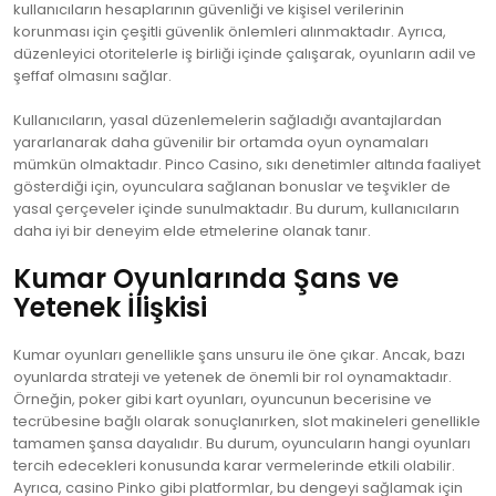
kullanıcıların hesaplarının güvenliği ve kişisel verilerinin
korunması için çeşitli güvenlik önlemleri alınmaktadır. Ayrıca,
düzenleyici otoritelerle iş birliği içinde çalışarak, oyunların adil ve
şeffaf olmasını sağlar.
Kullanıcıların, yasal düzenlemelerin sağladığı avantajlardan
yararlanarak daha güvenilir bir ortamda oyun oynamaları
mümkün olmaktadır. Pinco Casino, sıkı denetimler altında faaliyet
gösterdiği için, oyunculara sağlanan bonuslar ve teşvikler de
yasal çerçeveler içinde sunulmaktadır. Bu durum, kullanıcıların
daha iyi bir deneyim elde etmelerine olanak tanır.
Kumar Oyunlarında Şans ve
Yetenek İlişkisi
Kumar oyunları genellikle şans unsuru ile öne çıkar. Ancak, bazı
oyunlarda strateji ve yetenek de önemli bir rol oynamaktadır.
Örneğin, poker gibi kart oyunları, oyuncunun becerisine ve
tecrübesine bağlı olarak sonuçlanırken, slot makineleri genellikle
tamamen şansa dayalıdır. Bu durum, oyuncuların hangi oyunları
tercih edecekleri konusunda karar vermelerinde etkili olabilir.
Ayrıca, casino Pinko gibi platformlar, bu dengeyi sağlamak için