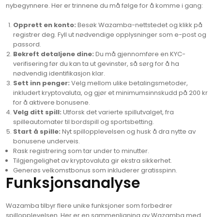
nybegynnere. Her er trinnene du må følge for å komme i gang:
Opprett en konto:
Besøk Wazamba-nettstedet og klikk på
registrer deg. Fyll ut nødvendige opplysninger som e-post og
passord.
Bekreft detaljene dine:
Du må gjennomføre en KYC-
verifisering før du kan ta ut gevinster, så sørg for å ha
nødvendig identifikasjon klar.
Sett inn penger:
Velg mellom ulike betalingsmetoder,
inkludert kryptovaluta, og gjør et minimumsinnskudd på 200 kr
for å aktivere bonusene.
Velg ditt spill:
Utforsk det varierte spillutvalget, fra
spilleautomater til bordspill og sportsbetting.
Start å spille:
Nyt spillopplevelsen og husk å dra nytte av
bonusene underveis.
Rask registrering som tar under to minutter.
Tilgjengelighet av kryptovaluta gir ekstra sikkerhet.
Generøs velkomstbonus som inkluderer gratisspinn.
Funksjonsanalyse
Wazamba tilbyr flere unike funksjoner som forbedrer
spillopplevelsen. Her er en sammenligning av Wazamba med