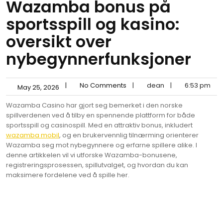
Wazamba bonus på
sportsspill og kasino:
oversikt over
nybegynnerfunksjoner
|
No Comments
|
dean
|
6:53 pm
May 25, 2026
Wazamba Casino har gjort seg bemerket i den norske
spillverdenen ved å tilby en spennende plattform for både
sportsspill og casinospill. Med en attraktiv bonus, inkludert
wazamba mobil
, og en brukervennlig tilnærming orienterer
Wazamba seg mot nybegynnere og erfarne spillere alike. I
denne artikkelen vil vi utforske Wazamba-bonusene,
registreringsprosessen, spillutvalget, og hvordan du kan
maksimere fordelene ved å spille her.