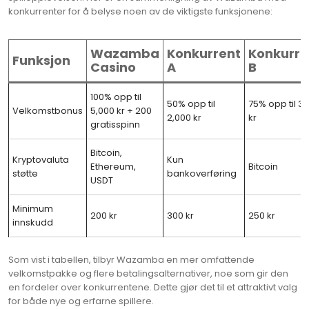
konkurrenter for å belyse noen av de viktigste funksjonene:
Wazamba
Konkurrent
Konkurre
Funksjon
Casino
A
B
100% opp til
50% opp til
75% opp til 3
Velkomstbonus
5,000 kr + 200
2,000 kr
kr
gratisspinn
Bitcoin,
Kryptovaluta
Kun
Ethereum,
Bitcoin
støtte
bankoverføring
USDT
Minimum
200 kr
300 kr
250 kr
innskudd
Som vist i tabellen, tilbyr Wazamba en mer omfattende
velkomstpakke og flere betalingsalternativer, noe som gir den
en fordeler over konkurrentene. Dette gjør det til et attraktivt valg
for både nye og erfarne spillere.