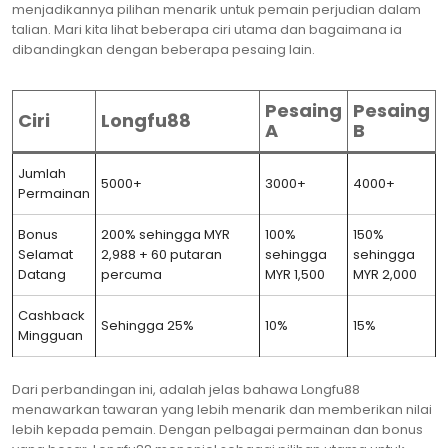
menjadikannya pilihan menarik untuk pemain perjudian dalam
talian. Mari kita lihat beberapa ciri utama dan bagaimana ia
dibandingkan dengan beberapa pesaing lain.
Pesaing
Pesaing
Ciri
Longfu88
A
B
Jumlah
5000+
3000+
4000+
Permainan
Bonus
200% sehingga MYR
100%
150%
Selamat
2,988 + 60 putaran
sehingga
sehingga
Datang
percuma
MYR 1,500
MYR 2,000
Cashback
Sehingga 25%
10%
15%
Mingguan
Dari perbandingan ini, adalah jelas bahawa Longfu88
menawarkan tawaran yang lebih menarik dan memberikan nilai
lebih kepada pemain. Dengan pelbagai permainan dan bonus