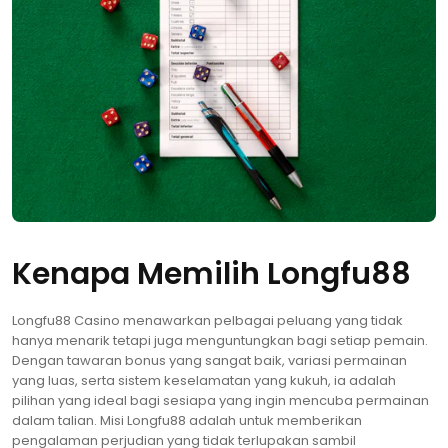
Kenapa Memilih Longfu88
Longfu88 Casino menawarkan pelbagai peluang yang tidak
hanya menarik tetapi juga menguntungkan bagi setiap pemain.
Dengan tawaran bonus yang sangat baik, variasi permainan
yang luas, serta sistem keselamatan yang kukuh, ia adalah
pilihan yang ideal bagi sesiapa yang ingin mencuba permainan
dalam talian. Misi Longfu88 adalah untuk memberikan
pengalaman perjudian yang tidak terlupakan sambil