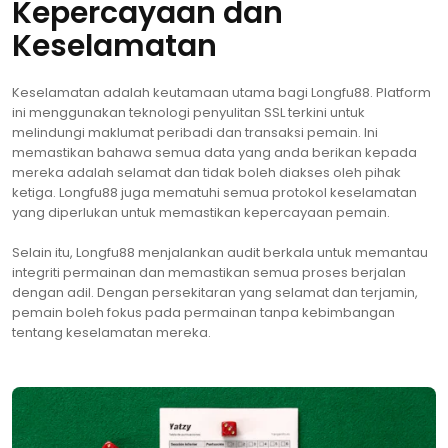
Kepercayaan dan
Keselamatan
Keselamatan adalah keutamaan utama bagi Longfu88. Platform
ini menggunakan teknologi penyulitan SSL terkini untuk
melindungi maklumat peribadi dan transaksi pemain. Ini
memastikan bahawa semua data yang anda berikan kepada
mereka adalah selamat dan tidak boleh diakses oleh pihak
ketiga. Longfu88 juga mematuhi semua protokol keselamatan
yang diperlukan untuk memastikan kepercayaan pemain.
Selain itu, Longfu88 menjalankan audit berkala untuk memantau
integriti permainan dan memastikan semua proses berjalan
dengan adil. Dengan persekitaran yang selamat dan terjamin,
pemain boleh fokus pada permainan tanpa kebimbangan
tentang keselamatan mereka.