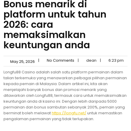
Bonus menarik di
platform untuk tahun
2026: cara
memaksimalkan
keuntungan anda
|
No Comments
|
dean
|
6:23 pm
May 25, 2026
Longfu88 Casino adalah salah satu platform permainan dalam
talian terkemuka yang menawarkan pelbagai pilihan permainan
kepada pemain di Malaysia. Dalam artikel ini, kita akan
menjelajahi banyak bonus dan promosi menarik yang
ditawarkan oleh Longfu88, termasuk cara untuk memaksimalkan
keuntungan anda di kasino ini. Dengan lebih daripada 5000
permainan dan bonus sambutan sebanyak 200%, pemain yang
berminat boleh melawat
https://longfu.net/
untuk memastikan
pengalaman permainan yang tidak terlupakan.