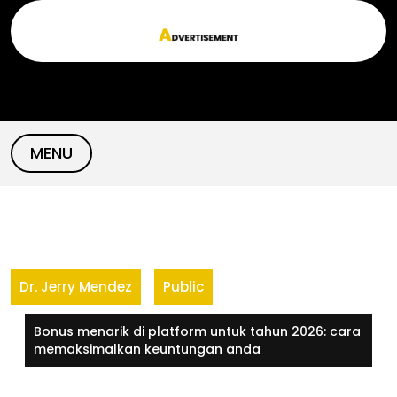
Skip
to
content
MENU
Dr. Jerry Mendez
Public
Bonus menarik di platform untuk tahun 2026: cara
memaksimalkan keuntungan anda