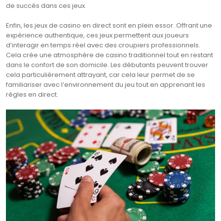
de succès dans ces jeux.
Enfin, les jeux de casino en direct sont en plein essor. Offrant une
expérience authentique, ces jeux permettent aux joueurs
d’interagir en temps réel avec des croupiers professionnels.
Cela crée une atmosphère de casino traditionnel tout en restant
dans le confort de son domicile. Les débutants peuvent trouver
cela particulièrement attrayant, car cela leur permet de se
familiariser avec l’environnement du jeu tout en apprenant les
règles en direct.