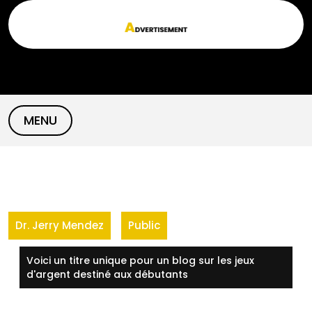
Skip
to
content
MENU
Dr. Jerry Mendez
Public
Voici un titre unique pour un blog sur les jeux
d'argent destiné aux débutants