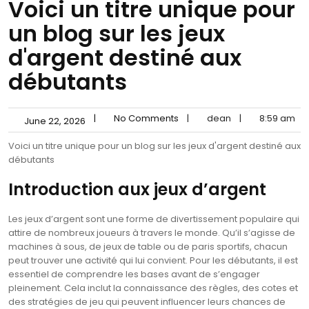
Voici un titre unique pour
un blog sur les jeux
d'argent destiné aux
débutants
|
No Comments
|
dean
|
8:59 am
June 22, 2026
Voici un titre unique pour un blog sur les jeux d'argent destiné aux
débutants
Introduction aux jeux d’argent
Les jeux d’argent sont une forme de divertissement populaire qui
attire de nombreux joueurs à travers le monde. Qu’il s’agisse de
machines à sous, de jeux de table ou de paris sportifs, chacun
peut trouver une activité qui lui convient. Pour les débutants, il est
essentiel de comprendre les bases avant de s’engager
pleinement. Cela inclut la connaissance des règles, des cotes et
des stratégies de jeu qui peuvent influencer leurs chances de