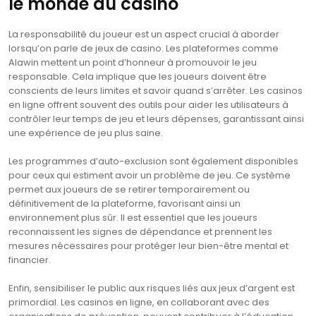
le monde du casino
La responsabilité du joueur est un aspect crucial à aborder
lorsqu’on parle de jeux de casino. Les plateformes comme
Alawin mettent un point d’honneur à promouvoir le jeu
responsable. Cela implique que les joueurs doivent être
conscients de leurs limites et savoir quand s’arrêter. Les casinos
en ligne offrent souvent des outils pour aider les utilisateurs à
contrôler leur temps de jeu et leurs dépenses, garantissant ainsi
une expérience de jeu plus saine.
Les programmes d’auto-exclusion sont également disponibles
pour ceux qui estiment avoir un problème de jeu. Ce système
permet aux joueurs de se retirer temporairement ou
définitivement de la plateforme, favorisant ainsi un
environnement plus sûr. Il est essentiel que les joueurs
reconnaissent les signes de dépendance et prennent les
mesures nécessaires pour protéger leur bien-être mental et
financier.
Enfin, sensibiliser le public aux risques liés aux jeux d’argent est
primordial. Les casinos en ligne, en collaborant avec des