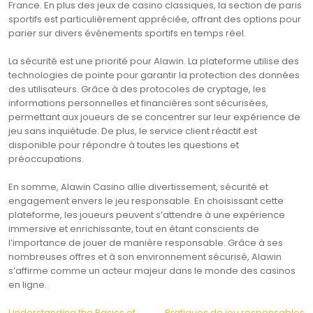
France. En plus des jeux de casino classiques, la section de paris
sportifs est particulièrement appréciée, offrant des options pour
parier sur divers événements sportifs en temps réel.
La sécurité est une priorité pour Alawin. La plateforme utilise des
technologies de pointe pour garantir la protection des données
des utilisateurs. Grâce à des protocoles de cryptage, les
informations personnelles et financières sont sécurisées,
permettant aux joueurs de se concentrer sur leur expérience de
jeu sans inquiétude. De plus, le service client réactif est
disponible pour répondre à toutes les questions et
préoccupations.
En somme, Alawin Casino allie divertissement, sécurité et
engagement envers le jeu responsable. En choisissant cette
plateforme, les joueurs peuvent s’attendre à une expérience
immersive et enrichissante, tout en étant conscients de
l’importance de jouer de manière responsable. Grâce à ses
nombreuses offres et à son environnement sécurisé, Alawin
s’affirme comme un acteur majeur dans le monde des casinos
en ligne.
Understanding the Basics of
Pratiques de jeu responsables