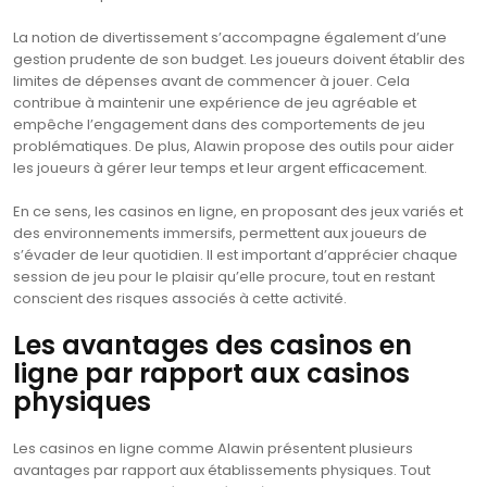
La notion de divertissement s’accompagne également d’une
gestion prudente de son budget. Les joueurs doivent établir des
limites de dépenses avant de commencer à jouer. Cela
contribue à maintenir une expérience de jeu agréable et
empêche l’engagement dans des comportements de jeu
problématiques. De plus, Alawin propose des outils pour aider
les joueurs à gérer leur temps et leur argent efficacement.
En ce sens, les casinos en ligne, en proposant des jeux variés et
des environnements immersifs, permettent aux joueurs de
s’évader de leur quotidien. Il est important d’apprécier chaque
session de jeu pour le plaisir qu’elle procure, tout en restant
conscient des risques associés à cette activité.
Les avantages des casinos en
ligne par rapport aux casinos
physiques
Les casinos en ligne comme Alawin présentent plusieurs
avantages par rapport aux établissements physiques. Tout