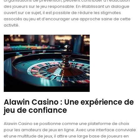
organisations de prévention, peuvent contribuer à l’éducation
des joueurs sur le jeu responsable. En établissant un dialogue
ouvert sur ce sujet, il est possible de réduire les stigmates
associés au jeu et d’encourager une approche saine de cette
activité.
Alawin Casino : Une expérience de
jeu de confiance
Alawin Casino se positionne comme une plateforme de choix
pour les amateurs de jeux en ligne. Avec une interface conviviale
et une multitude de jeux, il attire une large base de joueurs en