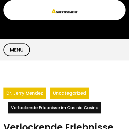
Skip
to
content
MENU
Dr. Jerry Mendez
Uncategorized
Verlockende Erlebnisse im Casinia Casino
Verlockende Erlebnisse