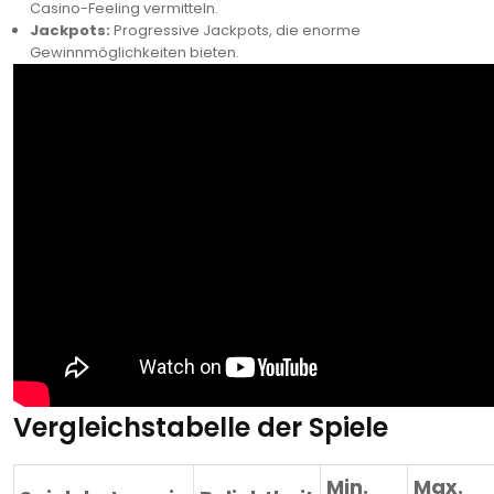
Casino-Feeling vermitteln.
Jackpots:
Progressive Jackpots, die enorme
Gewinnmöglichkeiten bieten.
Vergleichstabelle der Spiele
Min.
Max.