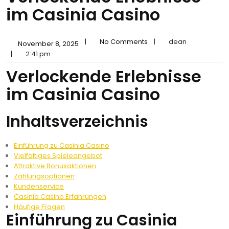
im Casinia Casino
|
No Comments
|
dean
November 8, 2025
|
2:41 pm
Verlockende Erlebnisse
im Casinia Casino
Inhaltsverzeichnis
Einführung zu Casinia Casino
Vielfältiges Spieleangebot
Attraktive Bonusaktionen
Zahlungsoptionen
Kundenservice
Casinia Casino Erfahrungen
Häufige Fragen
Einführung zu Casinia