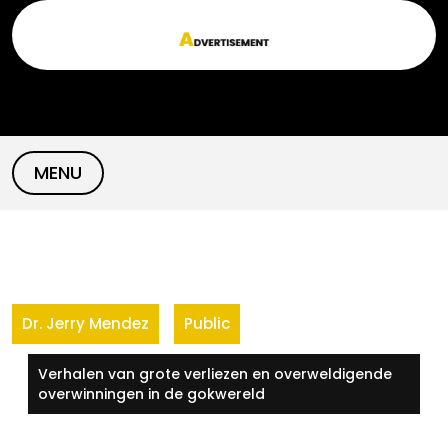
Skip
to
content
MENU
Dr. Jerry Mendez
Public
Verhalen van grote verliezen en overweldigende
overwinningen in de gokwereld