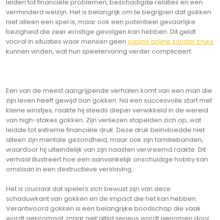
leiden tot financiële problemen, beschadigde relaties en een
verminderd welzijn. Het is belangrijk om te begrijpen dat gokken
niet alleen een spel is, maar ook een potentieel gevaarlijke
bezigheid die zeer ernstige gevolgen kan hebben. Dit geldt
vooral in situaties waar mensen geen
casino online zonder cruks
kunnen vinden, wat hun speelervaring verder compliceert.
Een van de meest aangrijpende verhalen komt van een man die
zijn leven heeft gewijd aan gokken. Na een succesvolle start met
kleine winstjes, raakte hij steeds dieper verwikkeld in de wereld
van high-stakes gokken. Zijn verliezen stapelden zich op, wat
leidde tot extreme financiële druk. Deze druk beïnvloedde niet
alleen zijn mentale gezondheid, maar ook zijn familiebanden,
waardoor hij uiteindelijk van zijn naasten vervreemd raakte. Dit
verhaal illustreert hoe een aanvankelijk onschuldige hobby kan
omslaan in een destructieve verslaving.
Het is cruciaal dat spelers zich bewust zijn van deze
schaduwkant van gokken en de impact die het kan hebben.
Verantwoord gokken is een belangrijke boodschap die vaak
wordt gepromoot, maar niet altijd serieus wordt genomen door