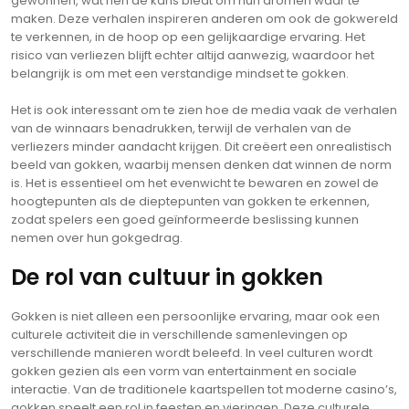
gewonnen, wat hen de kans biedt om hun dromen waar te
maken. Deze verhalen inspireren anderen om ook de gokwereld
te verkennen, in de hoop op een gelijkaardige ervaring. Het
risico van verliezen blijft echter altijd aanwezig, waardoor het
belangrijk is om met een verstandige mindset te gokken.
Het is ook interessant om te zien hoe de media vaak de verhalen
van de winnaars benadrukken, terwijl de verhalen van de
verliezers minder aandacht krijgen. Dit creëert een onrealistisch
beeld van gokken, waarbij mensen denken dat winnen de norm
is. Het is essentieel om het evenwicht te bewaren en zowel de
hoogtepunten als de dieptepunten van gokken te erkennen,
zodat spelers een goed geïnformeerde beslissing kunnen
nemen over hun gokgedrag.
De rol van cultuur in gokken
Gokken is niet alleen een persoonlijke ervaring, maar ook een
culturele activiteit die in verschillende samenlevingen op
verschillende manieren wordt beleefd. In veel culturen wordt
gokken gezien als een vorm van entertainment en sociale
interactie. Van de traditionele kaartspellen tot moderne casino’s,
gokken speelt een rol in feesten en vieringen. Deze culturele