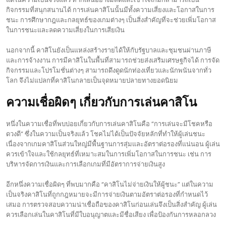
กิจกรรมที่สนุกสนานได้ การเล่นคาสิโนนั้นมีทั้งความเสี่ยงและโอกาสในการ
ชนะ การศึกษากฎและกลยุทธ์ของเกมต่างๆ เป็นสิ่งสำคัญที่จะช่วยเพิ่มโอกาส
ในการชนะและลดความเสี่ยงในการเสียเงิน
นอกจากนี้ คาสิโนยังเป็นแหล่งสร้างรายได้ให้กับรัฐบาลและชุมชนผ่านภาษี
และการจ้างงาน การมีคาสิโนในพื้นที่สามารถช่วยส่งเสริมเศรษฐกิจได้ การจัด
กิจกรรมและโปรโมชั่นต่างๆ สามารถดึงดูดนักท่องเที่ยวและนักพนันจากทั่ว
โลก จึงไม่แปลกที่คาสิโนกลายเป็นจุดหมายปลายทางยอดนิยม
ความเชื่อผิดๆ เกี่ยวกับการเล่นคาสิโน
หนึ่งในความเชื่อที่พบบ่อยเกี่ยวกับการเล่นคาสิโนคือ “การเล่นจะมีโชคหรือ
ดวงดี” ซึ่งในความเป็นจริงแล้ว โชคไม่ได้เป็นปัจจัยหลักที่ทำให้ผู้เล่นชนะ
เนื่องจากเกมคาสิโนส่วนใหญ่มีพื้นฐานการสุ่มและอัตราต่อรองที่แน่นอน ผู้เล่น
ควรเข้าใจและใช้กลยุทธ์ที่เหมาะสมในการเพิ่มโอกาสในการชนะ เช่น การ
บริหารจัดการเงินและการเลือกเกมที่มีอัตราการจ่ายเงินสูง
อีกหนึ่งความเชื่อผิดๆ ที่พบมากคือ “คาสิโนไม่จ่ายเงินให้ผู้ชนะ” แต่ในความ
เป็นจริงคาสิโนที่ถูกกฎหมายจะมีการจ่ายเงินตามอัตราต่อรองที่กำหนดไว้
เสมอ การตรวจสอบความน่าเชื่อถือของคาสิโนก่อนเล่นจึงเป็นสิ่งสำคัญ ผู้เล่น
ควรเลือกเล่นในคาสิโนที่มีใบอนุญาตและมีชื่อเสียง เพื่อป้องกันการหลอกลวง