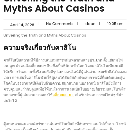
Myths About Casinos
|
No Comments
|
dean
|
10:05 am
April 14, 2026
Unveiling the Truth and Myths About Casinos
ความจริงเกี่ยวกับคาสิโน
คาสิโนเป็นสถานที่ที่มีการเล่นเกมการพนันหลากหลายประเภท ตั้งแต่เกมไพ่
เกมลูกเต๋า จนถึงสล็อตแมชชีน ซึ่งเป็นที่นิยมทั่วโลก โดยคาสิโนไม่เพียงแต่มี
ให้บริการในสถานที่จริง แต่ยังมีรูปแบบออนไลน์ที่ผู้เล่นสามารถเข้าถึงได้ตลอด
เวลา การเล่นในคาสิโนช่วยให้ผู้เล่นได้สัมผัสกับประสบการณ์ที่ตื่นเต้นและลุ้น
โชคในบรรยากาศที่เต็มไปด้วยความสนุกสนาน นอกจากนี้ คาสิโนยังมีการ
ควบคุมและกำกับดูแลเพื่อให้แน่ใจว่าการเล่นเป็นไปอย่างยุติธรรมและโปร่งใส
นอกจากนี้ผู้เล่นสามารถลองใช้
สล็อต188BET
เพื่อรับประสบการณ์ใหม่ๆ ที่น่า
สนใจได้
ผู้เล่นหลายคนอาจคิดว่าการเล่นคาสิโนเป็นสิ่งที่อันตรายและไม่เป็นประโยชน์
แต่ในความเป็นจริงแล้ว หากเล่นอย่างมีสติและเข้าใจเกมก็สามารถเป็น