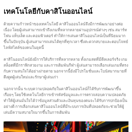
เทคโนโลยีกับคาสิโนออนไลน์
ด้วยความก้าวหน้าของเทคโนโลยี คาสิโนออนไลน์จึงมีการพัฒนาอย่างต่อ
เนื่อง โดยผู้เล่นสามารถเข้าถึงเกมที่หลากหลายผ่านอุปกรณ์ต่างๆ เช่น สมาร์ท
โฟน แท็บเล็ต และคอมพิวเตอร์ ทำให้การเล่นคาสิโนออนไลน์เป็นที่นิยมมาก
ขึ้นในปัจจุบัน ผู้เล่นสามารถเล่นได้ทุกที่ทุกเวลา ซึ่งสะดวกสบายและตอบโจทย์
ไลฟ์สไตล์ของคนในยุคนี้
คาสิโนออนไลน์ยังมีการให้บริการที่หลากหลาย ทั้งเกมสดที่มีดีลเลอร์จริง เกม
สล็อตที่มีกราฟิกสวยงาม และการเดิมพันกีฬา ผู้เล่นสามารถเลือกเล่นเกมที่ตรง
กับความสนใจได้อย่างง่ายดาย นอกจากนี้ยังมีโปรโมชั่นและโบนัสมากมายที่
ดึงดูดผู้เล่นใหม่และรักษาผู้เล่นเก่า
นอกจากนั้น ระบบความปลอดภัยในคาสิโนออนไลน์ก็ได้รับการพัฒนาขึ้น
เรื่อยๆ โดยใช้เทคโนโลยีการเข้ารหัสข้อมูลและการตรวจสอบความปลอดภัย
ทำให้ผู้เล่นมั่นใจได้ว่าข้อมูลส่วนตัวและเงินทุนของตนจะได้รับการปกป้องเป็น
อย่างดี การเลือกเล่นคาสิโนออนไลน์ที่มีระบบการเงินที่ปลอดภัยจะช่วยให้ผู้
เล่นมีความสบายใจมากขึ้นในการเดิมพัน