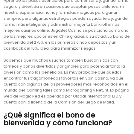
Aprende los pasos esenciales para comenzar a jugar de forma
segura y divertida en casinos que aceptan pesos chilenos. En
nuestra experiencia, no hay fórmulas mágicas para ganar
siempre, pero algunas estrategias pueden ayudarte a jugar de
forma más inteligente y administrar mejor tu bankroll en los
mejores casinos online. JugaBet Casino se posiciona como una
de las mejores opciones en Chile gracias a su atractivo bono de
bienvenida del 275% en los primeros cinco depósitos y un
cashback del 10%, ideal para minimizar riesgos.
Sabemos que muchos usuarios también buscan sitios con
torneos y bonos divertidos y originales para potenciar tanto la
diversión como los beneficios. Es muy probable que puedas
encontrar tus tragamonedas favoritas en Spin Casino, ya que
cuenta con algunos de los proveedores más reconocidos en el
mundo del iGaming tales como Microgaming y NetEnt. La página
web de Magic Red es operada por Global International LTD y
cuenta con la licencia de la Comisión del juego de Malta.
¿Qué significa el bono de
bienvenida y cómo funciona?