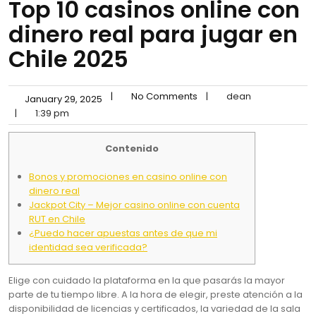
Top 10 casinos online con
dinero real para jugar en
Chile 2025
|
No Comments
|
dean
January 29, 2025
|
1:39 pm
Contenido
Bonos y promociones en casino online con
dinero real
Jackpot City – Mejor casino online con cuenta
RUT en Chile
¿Puedo hacer apuestas antes de que mi
identidad sea verificada?
Elige con cuidado la plataforma en la que pasarás la mayor
parte de tu tiempo libre. A la hora de elegir, preste atención a la
disponibilidad de licencias y certificados, la variedad de la sala