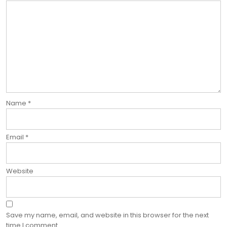
Name
*
Email
*
Website
Save my name, email, and website in this browser for the next
time I comment.