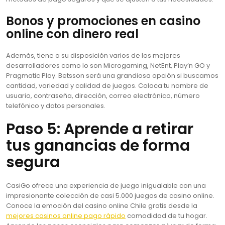
Bonos y promociones en casino
online con dinero real
Además, tiene a su disposición varios de los mejores
desarrolladores como lo son Microgaming, NetEnt, Play’n GO y
Pragmatic Play. Betsson será una grandiosa opción si buscamos
cantidad, variedad y calidad de juegos. Coloca tu nombre de
usuario, contraseña, dirección, correo electrónico, número
telefónico y datos personales.
Paso 5: Aprende a retirar
tus ganancias de forma
segura
CasiGo ofrece una experiencia de juego inigualable con una
impresionante colección de casi 5.000 juegos de casino online.
Conoce la emoción del casino online Chile gratis desde la
mejores casinos online pago rápido
comodidad de tu hogar.