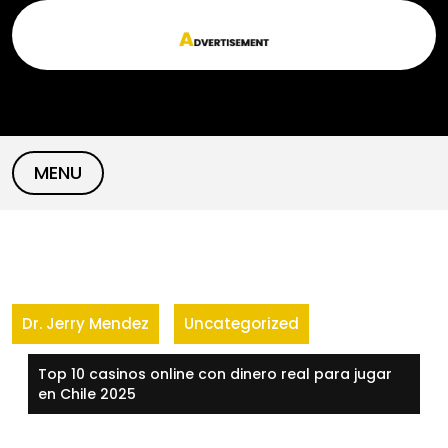
Skip
to
content
MENU
Dr. Jerry Mendez
Uncategorized
Top 10 casinos online con dinero real para jugar
en Chile 2025