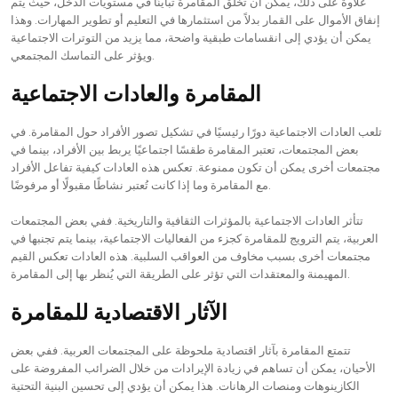
علاوة على ذلك، يمكن أن تخلق المقامرة تباينًا في مستويات الدخل، حيث يتم
إنفاق الأموال على القمار بدلاً من استثمارها في التعليم أو تطوير المهارات. وهذا
يمكن أن يؤدي إلى انقسامات طبقية واضحة، مما يزيد من التوترات الاجتماعية
ويؤثر على التماسك المجتمعي.
المقامرة والعادات الاجتماعية
تلعب العادات الاجتماعية دورًا رئيسيًا في تشكيل تصور الأفراد حول المقامرة. في
بعض المجتمعات، تعتبر المقامرة طقسًا اجتماعيًا يربط بين الأفراد، بينما في
مجتمعات أخرى يمكن أن تكون ممنوعة. تعكس هذه العادات كيفية تفاعل الأفراد
مع المقامرة وما إذا كانت تُعتبر نشاطًا مقبولًا أو مرفوضًا.
تتأثر العادات الاجتماعية بالمؤثرات الثقافية والتاريخية. ففي بعض المجتمعات
العربية، يتم الترويج للمقامرة كجزء من الفعاليات الاجتماعية، بينما يتم تجنبها في
مجتمعات أخرى بسبب مخاوف من العواقب السلبية. هذه العادات تعكس القيم
المهيمنة والمعتقدات التي تؤثر على الطريقة التي يُنظر بها إلى المقامرة.
الآثار الاقتصادية للمقامرة
تتمتع المقامرة بآثار اقتصادية ملحوظة على المجتمعات العربية. ففي بعض
الأحيان، يمكن أن تساهم في زيادة الإيرادات من خلال الضرائب المفروضة على
الكازينوهات ومنصات الرهانات. هذا يمكن أن يؤدي إلى تحسين البنية التحتية