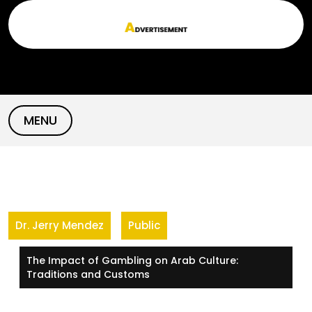
Skip
to
content
MENU
Dr. Jerry Mendez
Public
The Impact of Gambling on Arab Culture:
Traditions and Customs