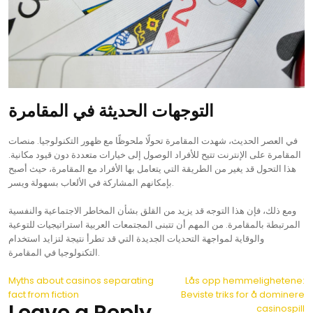
التوجهات الحديثة في المقامرة
في العصر الحديث، شهدت المقامرة تحولًا ملحوظًا مع ظهور التكنولوجيا. منصات
المقامرة على الإنترنت تتيح للأفراد الوصول إلى خيارات متعددة دون قيود مكانية.
هذا التحول قد يغير من الطريقة التي يتعامل بها الأفراد مع المقامرة، حيث أصبح
بإمكانهم المشاركة في الألعاب بسهولة ويسر.
ومع ذلك، فإن هذا التوجه قد يزيد من القلق بشأن المخاطر الاجتماعية والنفسية
المرتبطة بالمقامرة. من المهم أن تتبنى المجتمعات العربية استراتيجيات للتوعية
والوقاية لمواجهة التحديات الجديدة التي قد تطرأ نتيجة لتزايد استخدام
التكنولوجيا في المقامرة.
Post
Myths about casinos separating
Lås opp hemmelighetene:
fact from fiction
Beviste triks for å dominere
navigation
Leave a Reply
casinospill