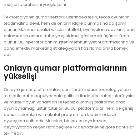
müştəri təcrübəsini yaxşılaşdırır.
Texnologiyanın qumar sektoru üzərindəki təsiri, təkcə oyunların
təqdimatına deyil, həm də onların idarə olunmasına da şamil
olunur. Məlumat analizi və süni intellekt, oyunçuların davranışlarını
anlamaq və onlara daha yaxşı xidmət göstərmək üçün istifadə
olunur. Bu, operatorların müştəri məmnuniyyətini artırmalarına və
daha effektiv marketinq strategiyaları hazırlamalarına kömək
edir.
Onlayn qumar platformalarının
yüksəlişi
Onlayn qumar platformaları, son illərdə müasir texnologiyaların
tətbiqi ilə daha populyar hale gəlib. İstifadəçilər, rahat interfeyslər
və müxtəlif oyun variantları ilə təchiz olunmuş platformalarda
oyun oynamağı üstün tuturlar. Bu cür platformalar, həm də geniş
bonus sistemləri və mükafat proqramları təqdim edərək
oyunçuları cəlb edir. Məsələn, bir çox onlayn kazino,
qeydiyyatdan keçən istifadəçilərə ilk depozitlərinə görə bonuslar
təklif edir.