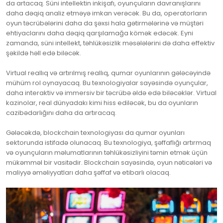
da artacaq. Süni intellektin inkişafı, oyunçuların davranışlarını
daha dəqiq analiz etməyə imkan verəcək. Bu da, operatorların
oyun təcrübələrini daha da şəxsi hala gətirmələrinə və müştəri
ehtiyaclarını daha dəqiq qarşılamağa kömək edəcək. Eyni
zamanda, süni intellekt, təhlükəsizlik məsələlərini də daha effektiv
şəkildə həll edə biləcək.
Virtual reallıq və artırılmış reallıq, qumar oyunlarının gələcəyində
mühüm rol oynayacaq. Bu texnologiyalar sayəsində oyunçular,
daha interaktiv və immersiv bir təcrübə əldə edə biləcəklər. Virtual
kazinolar, real dünyadakı kimi hiss ediləcək, bu da oyunların
cazibədarlığını daha da artıracaq.
Gələcəkdə, blockchain texnologiyası da qumar oyunları
sektorunda istifadə olunacaq. Bu texnologiya, şəffaflığı artırmaq
və oyunçuların məlumatlarının təhlükəsizliyini təmin etmək üçün
mükəmməl bir vasitədir. Blockchain sayəsində, oyun nəticələri və
maliyyə əməliyyatları daha şəffaf və etibarlı olacaq.