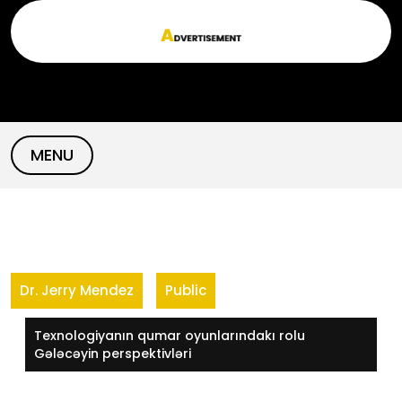
Skip
to
content
MENU
Dr. Jerry Mendez
Public
Texnologiyanın qumar oyunlarındakı rolu
Gələcəyin perspektivləri