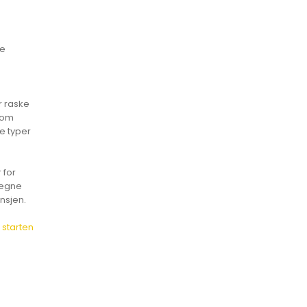
ne
r raske
nnom
e typer
 for
e egne
nsjen.
 starten