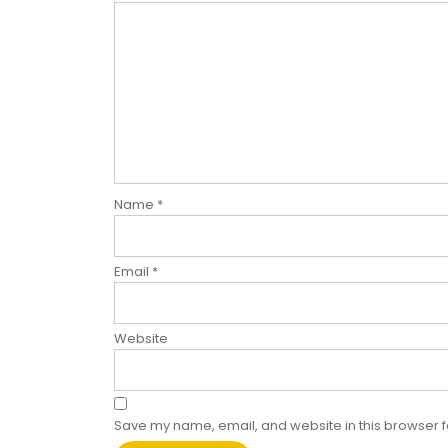
Name
*
Email
*
Website
Save my name, email, and website in this browser f