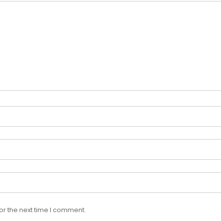
or the next time I comment.