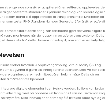
er strenge, noe som sikrer at spillere får en rettferdig opplevelse. Li
e følger bestemte standarder. Gjennom teknologi kan spillere også 
 noe som bidrar til å opprettholde et transparent miljø. Kvaliteten på
ner som tester RNG (Random Number Generator) for å sikre rettferdig 
, som tofaktorautentisering, har casinoene gjort det vanskeligere f
an nå være mer trygge når de logger inn og utfører transaksjoner. Dette
 også deres vilje til å delta i høyere innsatsspill, noe som er en betydeli
plevelsen
ser som endrer hvordan vi opplever gambling. Virtual reality (VR) og
som begynner å gjøre sitt inntog i online casinoer. Med VR kan spille
avigere og interagere med miljøet på en helt ny måte. Dette gir en
 uten å måtte forlate hjemmet.
ntegrere digitale elementer i den fysiske verden. Spillere kan bruke
t rom eller til og med på bordene i et tradisjonelt casino. Dette kan sk
 helt ny måte. Slike innovasjoner er med på å tiltrekke både nye og e