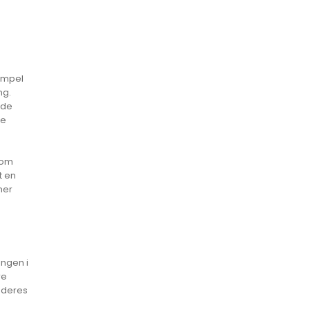
sempel
ng.
åde
le
 som
t en
ner
ingen i
re
t deres