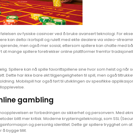
e følelsen av fysiske casinoer ved å bruke avansert teknologi. For ek
illere kan delta i kortspill og rulett med ekte dealere via video-streami
gasjerende, men også mer sosial, ettersom spillere kan chatte med b
t at mange spillere foretrekker online plattformer fremfor tradisjonel
elig. Spillere kan nå spille favorittspillene sine hvor som helst og når
t. Dette har ikke bare økt tilgjengeligheten til spill, men også tiltrukke
ldning. Mobilspill har også ført til utviklingen av spesifikke applikasjo
llopplevelse.
online gambling
sinoopplevelsen er forbedringen av sikkerhet og personvern. Med økn
toder blitt mer kritisk. Moderne krypteringsteknologi, som SSL (Secu
gsinformasjon og personlig identitet. Dette gir spillere trygghet om a
å bygge tillit.