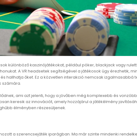
ok különböző kaszinójátékokat, például póker, blackjack vagy rulett
otthonukat. A VR headsetek segítségével a játékosok úgy érezhetik, mi
 és hallhatja őket. Ez a közvetlen interakció nemcsak izgalmasabbá t
ok számára.
jlődnek, ami azt jelenti, hogy a jövőben még komplexebb és vonzóbb
osan keresik az innovációt, amely hozzájárul a játékélmény javításáh
sághűbb élményben részesüljenek.
 hozott a szerencsejáték iparágban. Ma már szinte mindenki rendelke