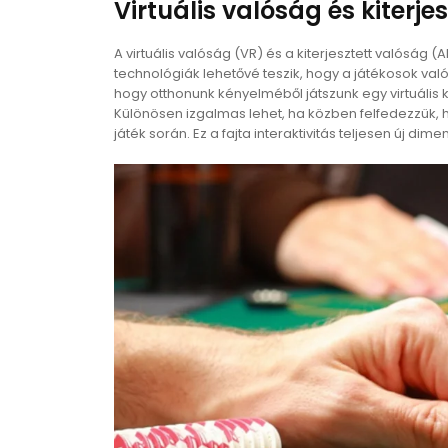
Virtuális valóság és kiterje
A virtuális valóság (VR) és a kiterjesztett valóság 
technológiák lehetővé teszik, hogy a játékosok val
hogy otthonunk kényelméből játszunk egy virtuális
Különösen izgalmas lehet, ha közben felfedezzük,
játék során. Ez a fajta interaktivitás teljesen új d