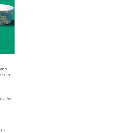
ntha
eszi a
oz, és
zik