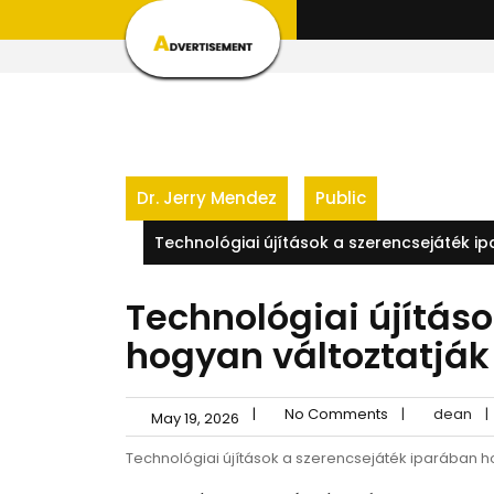
Skip
to
content
Dr. Jerry Mendez
Public
Technológiai újítások a szerencsejáték i
Technológiai újítás
hogyan változtatjá
|
No Comments
|
dean
|
May 19, 2026
Technológiai újítások a szerencsejáték iparában h