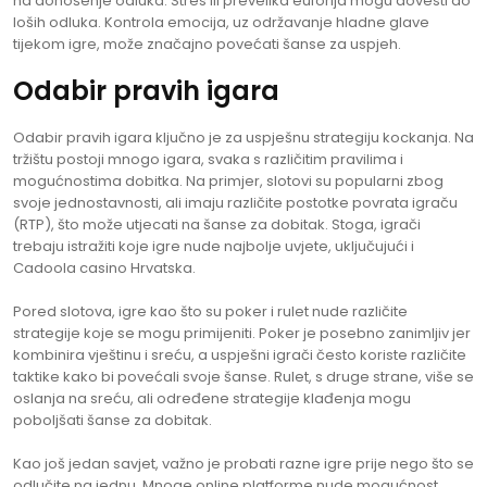
na donošenje odluka. Stres ili prevelika euforija mogu dovesti do
loših odluka. Kontrola emocija, uz održavanje hladne glave
tijekom igre, može značajno povećati šanse za uspjeh.
Odabir pravih igara
Odabir pravih igara ključno je za uspješnu strategiju kockanja. Na
tržištu postoji mnogo igara, svaka s različitim pravilima i
mogućnostima dobitka. Na primjer, slotovi su popularni zbog
svoje jednostavnosti, ali imaju različite postotke povrata igraču
(RTP), što može utjecati na šanse za dobitak. Stoga, igrači
trebaju istražiti koje igre nude najbolje uvjete, uključujući i
Cadoola casino Hrvatska.
Pored slotova, igre kao što su poker i rulet nude različite
strategije koje se mogu primijeniti. Poker je posebno zanimljiv jer
kombinira vještinu i sreću, a uspješni igrači često koriste različite
taktike kako bi povećali svoje šanse. Rulet, s druge strane, više se
oslanja na sreću, ali određene strategije klađenja mogu
poboljšati šanse za dobitak.
Kao još jedan savjet, važno je probati razne igre prije nego što se
odlučite na jednu. Mnoge online platforme nude mogućnost