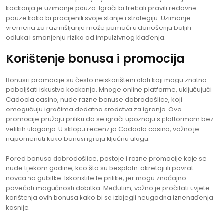
kockanja je uzimanje pauza. Igrači bi trebali praviti redovne
pauze kako bi procijenili svoje stanje i strategiju. Uzimanje
vremena za razmišljanje može pomoći u donošenju boljih
odluka i smanjenju rizika od impulzivnog klađenja.
Korištenje bonusa i promocija
Bonusi i promocije su često neiskorišteni alati koji mogu znatno
poboljšati iskustvo kockanja. Mnoge online platforme, uključujući
Cadoola casino, nude razne bonuse dobrodošlice, koji
omogućuju igračima dodatna sredstva za igranje. Ove
promocije pružaju priliku da se igrači upoznaju s platformom bez
velikih ulaganja. U sklopu recenzija Cadoola casina, važno je
napomenuti kako bonusi igraju ključnu ulogu.
Pored bonusa dobrodošlice, postoje i razne promocije koje se
nude tijekom godine, kao što su besplatni okretaji ili povrat
novca na gubitke. Iskoristite te prilike, jer mogu značajno
povećati mogućnosti dobitka. Međutim, važno je pročitati uvjete
korištenja ovih bonusa kako bi se izbjegli neugodna iznenađenja
kasnije.