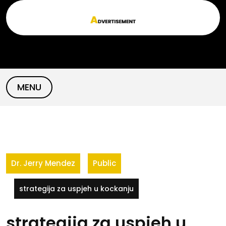
Skip
to
content
MENU
Dr. Jerry Mendez
Public
strategija za uspjeh u kockanju
strategija za uspjeh u