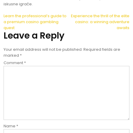
iskusne igrače.
Post
Learn the professional’s guide to
Experience the thrill of the elite
a premium casino gambling
casino: a winning adventure
navigation
quest
awaits
Leave a Reply
Your email address will not be published.
Required fields are
marked
*
Comment
*
Name
*