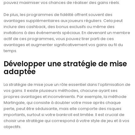
pouvez maximiser vos chances de réaliser des gains réels.
De plus, les programmes de fidélité offrent souvent des
avantages supplémentaires aux joueurs réguliers. Cela peut
inclure des cashback, des bonus exclusifs ou même des
invitations à des événements spéciaux. En devenant un membre
actif de ces programmes, vous pouvez tirer parti de ces
avantages et augmenter significativement vos gains au fil du
temps.
Développer une stratégie de mise
adaptée
La stratégie de mise joue un rôle essentiel dans l’optimisation de
vos gains. Il existe plusieurs méthodes, chacune ayant ses
propres avantages et inconvénients. Par exemple, la méthode
Martingale, qui consiste à doubler votre mise après chaque
perte, peut être séduisante, mais elle comporte des risques
importants, surtout si votre bankroll est limitée. Il est crucial de
choisir une stratégie qui correspond à votre style de jeu et à vos
objectifs.