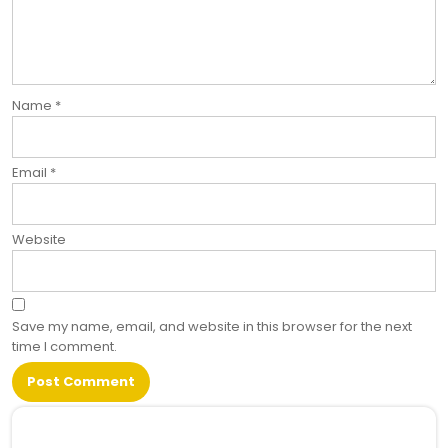
Name
*
Email
*
Website
Save my name, email, and website in this browser for the next
time I comment.