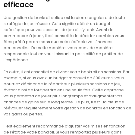
efficace
Une gestion de bankroll solide est la pierre angulaire de toute
stratégie de jeu réussie. Cela signifie définir un budget
spécifique pour vos sessions de jeu et s’y tenir. Avant de
commencer à jouer, il est conseillé de décider combien vous
êtes prêt à perdre sans que cela n’affecte vos finances
personnelles. De cette manière, vous jouez de manière
responsable tout en vous laissant la possibilité de profiter de
l’expérience.
En outre, il est essentiel de diviser votre bankroll en sessions. Par
exemple, si vous avez un budget mensuel de 300 euros, vous
pourriez décider de le répartir sur plusieurs sessions de jeu,
évitant ainsi de tout perdre en une seule fois. Cette approche
vous permettra de jouer plus longtemps et d’augmenter vos
chances de gains sur le long terme. De plus, il est judicieux de
réévaluer régulièrement votre gestion de bankroll en fonction de
vos gains ou pertes.
Il est également recommandé d’ajuster vos mises en fonction
de l’état de votre bankroll. Si vous remportez plusieurs gains