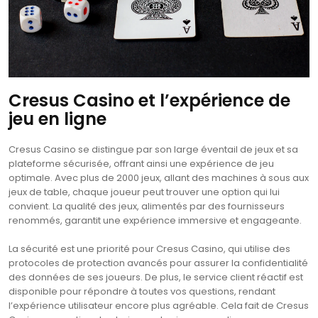
Cresus Casino et l’expérience de
jeu en ligne
Cresus Casino se distingue par son large éventail de jeux et sa
plateforme sécurisée, offrant ainsi une expérience de jeu
optimale. Avec plus de 2000 jeux, allant des machines à sous aux
jeux de table, chaque joueur peut trouver une option qui lui
convient. La qualité des jeux, alimentés par des fournisseurs
renommés, garantit une expérience immersive et engageante.
La sécurité est une priorité pour Cresus Casino, qui utilise des
protocoles de protection avancés pour assurer la confidentialité
des données de ses joueurs. De plus, le service client réactif est
disponible pour répondre à toutes vos questions, rendant
l’expérience utilisateur encore plus agréable. Cela fait de Cresus